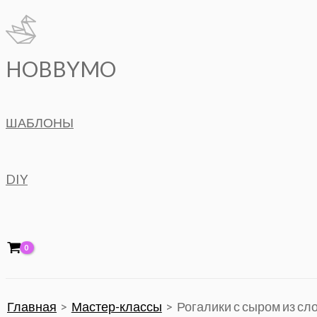
Перейти
к
содержимому
HOBBYMO
ШАБЛОНЫ
DIY
Главная
Мастер-классы
Рогалики с сыром из сло