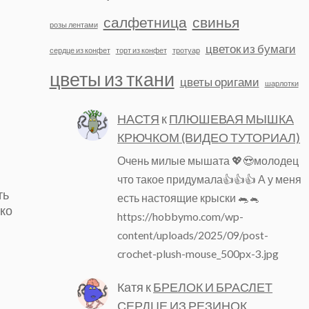
салфетница
свинья
розы лентами
цветок из бумаги
сердце из конфет
торт из конфет
тротуар
цветы из ткани
цветы оригами
шарлотки
НАСТЯ
к
ПЛЮШЕВАЯ МЫШКА
КРЮЧКОМ (ВИДЕО ТУТОРИАЛ)
Очень милые мышата 💖😍молодец
что такое придумала👍👍👍 А у меня
ть
есть настоящие крыски 🐀🐁
гко
https://hobbymo.com/wp-
content/uploads/2025/09/post-
crochet-plush-mouse_500px-3.jpg
Катя
к
БРЕЛОК И БРАСЛЕТ
СЕРДЦЕ ИЗ РЕЗИНОК