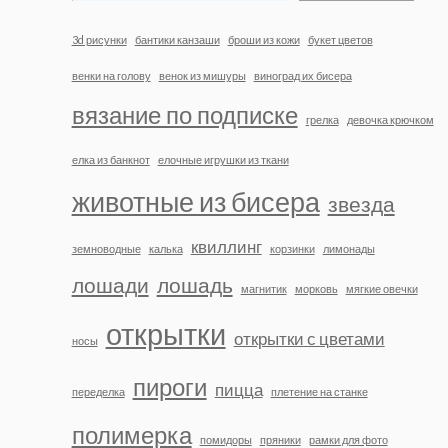
3d рисунки
бантики канзаши
броши из кожи
букет цветов
венки на голову
венок из мишуры
виноград их бисера
вязание по подписке
грелка
девочка крючком
елка из банкнот
елочные игрушки из ткани
животные из бисера
звезда
квиллинг
земноводные
калька
корзинки
лимонады
лошади
лошадь
магнитик
морковь
мягкие овечки
открытки
открытки с цветами
носы
пироги
пицца
переделка
плетение на станке
полимерка
помидоры
пряники
рамки для фото