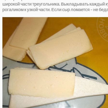
широкой части треугольника. Выкладывать каждый ку
рогаликом к узкой части. Если сыр ломается – не бед