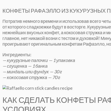
КОНФЕТЫ РАФАЭЛЛО ИЗ КУКУРУЗНЫХ П
Потратив немного времени и использовав всего чет
от которого сладкоежки будут в восторге. Кукурузны
нежнейших вкусных конфет, а кокосовая стружка и м
главное, нет никакой возни с тестом и духовкой! Мину
проигрывают оригинальным конфетам Рафаэлло, но в
Ингредиенты:
— кукурузные палочки — 1 упаковка
— сгущенка — 1 банка
— миндаль или фундук — 30 г
— кокосовая стружка — 70 г
КАК СДЕЛАТЬ КОНФЕТЫ Р
УСЛОВИЯХ