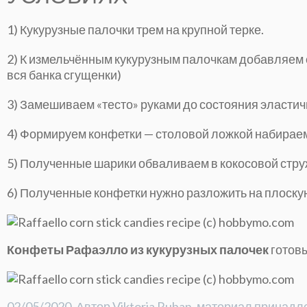
1) Кукурузные палочки трем на крупной терке.
2) К измельчённым кукурузным палочкам добавляем с
вся банка сгущенки)
3) Замешиваем «тесто» руками до состояния эластич
4) Формируем конфетки — столовой ложкой набираем 
5) Полученные шарики обваливаем в кокосовой стру
6) Полученные конфетки нужно разложить на плоскую
Конфеты Рафаэлло из кукурузных палочек
готов
02/05/2020. Автор Viktoria Ruban, материал прина