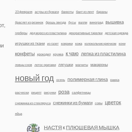
23 февраля
астры из бумаги
банкоты
бант из лент
бараны
вышивка
браслет из резинок
брошь звезда
бусы
валли
виноград
рт,
герберы
дед мороз из пластилина
декоративные тарелки
детская одежда
игрушки из ткани
из газет
коврики
кожа
колокольчик крючком
кони
ни
к чаю
конфеты
лепка из пластилина
крокодил
кружка
лягушки
макароны
ловцы снов
лотос оригами
магниты
новый год
полимерная глина
осень
рамка
роза
расчески
рецепт
рисунки
салфетницы
цветок
снежинки из бумаги
снежинка из стекляруса
совы
яйца
НАСТЯ
к
ПЛЮШЕВАЯ МЫШКА