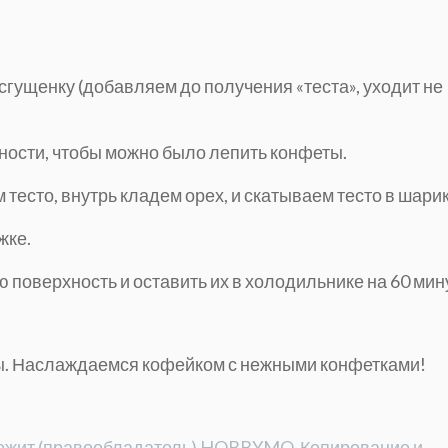
гущенку (добавляем до получения «теста», уходит не
ности, чтобы можно было лепить конфеты.
тесто, внутрь кладем орех, и скатываем тесто в шари
жке.
 поверхность и оставить их в холодильнике на 60 мин
ы. Наслаждаемся кофейком с нежными конфетками!
длежит (правообладатель) HOBBYMO. Копирование и