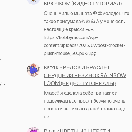
КРЮЧКОМ (ВИДЕО ТУТОРИАЛ)
Очень милые мышата 💖😍молодец что
такое придумала👍👍👍 А у меня есть
настоящие крыски 🐀🐁
https://hobbymo.com/wp-
content/uploads/2025/09/post-crochet-
plush-mouse_500px-3.jpg
к.
Катя
к
БРЕЛОК И БРАСЛЕТ
СЕРДЦЕ ИЗ РЕЗИНОК RAINBOW
ут.
LOOM (ВИДЕО ТУТОРИАЛЫ)
Класс!! я сделала себе три таких и
подружкам все просят безумно очень
просто и не сильно долго! только надо
не…
Вика
к
ЦВЕТЫ ИЗ ШЕРСТИ