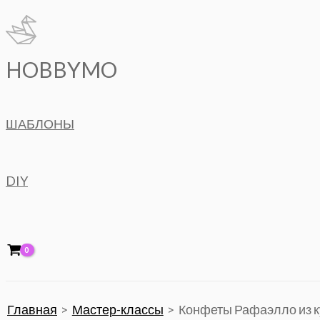
Перейти
к
содержимому
HOBBYMO
ШАБЛОНЫ
DIY
Главная
Мастер-классы
Конфеты Рафаэлло из к