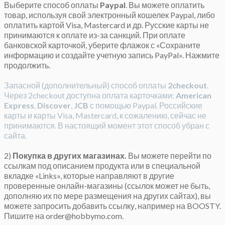
Выберите способ оплаты
Paypal
. Вы можете оплатить
товар, используя свой электронный кошелек Paypal, либо
оплатить картой Visa, Mastercard и др. Русские карты не
принимаются к оплате из-за санкций. При оплате
банковской карточкой, уберите флажок с «Сохраните
информацию и создайте учетную запись PayPal». Нажмите
продолжить.
Запасной (дополнительный) способ оплаты
2checkout
.
Через 2checkout доступна оплата карточками:
American
Express
,
Discover
,
JCB
с помощью Paypal. Российские
карты и карты Visa, Mastercard, к сожалению, сейчас не
принимаются. В настоящий момент этот способ убран с
сайта.
2)
Покупка в других магазинах.
Вы можете перейти по
ссылкам под описанием продукта или в специальной
вкладке «Links», которые направляют в другие
проверенные онлайн-магазины (ссылок может не быть,
дополняю их по мере размещения на других сайтах), вы
можете запросить добавить ссылку, например на BOOSTY.
Пишите на
order@hobbymo.com
.