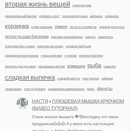
вторая жизнь вещей
гороскоп рак
декоративный бантик
добавить пост
елочная игрушка
кабошон
клематис
корзинка
лимон
кубик оригами
лотос из салфеток
одежда для кукол
оплести шар бисером
оригами органайзеры
пакеты
памперсы
плетение без станка
повязки на голову
подарок бабушке
природные материалы
птица оригами
пэчворк
резинки бантики
рыба
ромашка
рецепты для духовки
рисование цветов
самолет
сладкая выпечка
сладкий цветок
снегурочка
тайники
фрукты
талисманы
торт из бумаги
украшение шампанского
флис
НАСТЯ
к
ПЛЮШЕВАЯ МЫШКА КРЮЧКОМ
(ВИДЕО ТУТОРИАЛ)
Очень милые мышата 💖😍молодец что такое
придумала👍👍👍 А у меня есть настоящие
крыски 🐀🐁 https://hobbymo.com/wp-