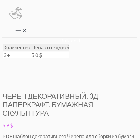
Перейти
к
содержимому
Main
Menu
Bulk deal
Количество
Цена со скидкой
3 +
5,0
$
ЧЕРЕП ДЕКОРАТИВНЫЙ, 3Д
ПАПЕРКРАФТ, БУМАЖНАЯ
СКУЛЬПТУРА
5,9
$
PDF шаблон декоративного Черепа для сборки из бумаги