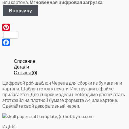
или картона.
Мгновенная цифровая загрузка
Количество
В корзину
товара
Череп
декоративный,
3Д
Pinterest
Паперкрафт,
Бумажная
скульптура
Facebook
Описание
Детали
Отзывы (0)
Цифровой pdf-шаблон Черепа для сборки из бумаги или
картона. Шаблон готов к печати. Инструкция в файле
прилагается. Для сборки модели необходимо распечатать
этот файл на плотной бумаге формата A4 или картоне.
Сделайте свой декоративный череп.
ИДЕИ: