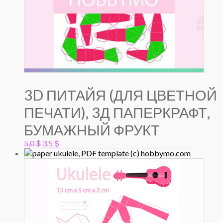
3D ПИТАЙЯ (ДЛЯ ЦВЕТНОЙ
ПЕЧАТИ), 3Д ПАПЕРКРАФТ,
БУМАЖНЫЙ ФРУКТ
Первоначальная
Текущая
5,0
$
3,5
$
цена
цена:
составляла
3,5 $.
5,0 $.