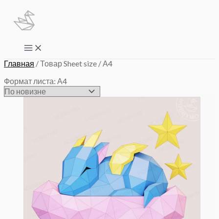
Перейти
к
содержимому
Main
Menu
Главная
/ Товар Sheet size / А4
Формат листа: А4