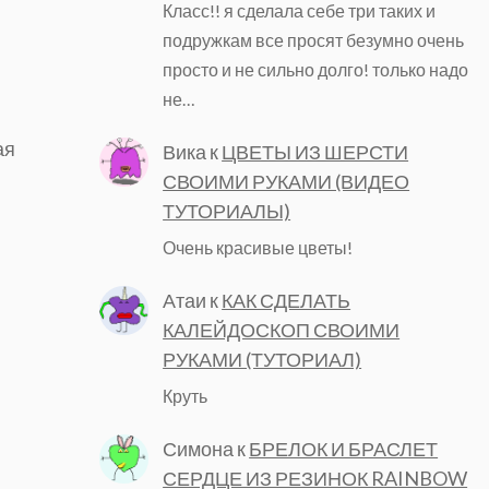
Класс!! я сделала себе три таких и
подружкам все просят безумно очень
просто и не сильно долго! только надо
не…
ая
Вика
к
ЦВЕТЫ ИЗ ШЕРСТИ
СВОИМИ РУКАМИ (ВИДЕО
ТУТОРИАЛЫ)
Очень красивые цветы!
Атаи
к
КАК СДЕЛАТЬ
КАЛЕЙДОСКОП СВОИМИ
РУКАМИ (ТУТОРИАЛ)
Круть
Симона
к
БРЕЛОК И БРАСЛЕТ
СЕРДЦЕ ИЗ РЕЗИНОК RAINBOW