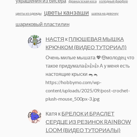
украшения из бисера
французская коса
холодный фарфор
цветы канзаши
цветы из одежды
шапка на девочку
шариковый пластилин
НАСТЯ
к
ПЛЮШЕВАЯ МЫШКА
КРЮЧКОМ (ВИДЕО ТУТОРИАЛ)
Очень милые мышата 💖😍молодец что
такое придумала👍👍👍 А у меня есть
настоящие крыски 🐀🐁
https://hobbymo.com/wp-
content/uploads/2025/09/post-crochet-
plush-mouse_500px-3.jpg
Катя
к
БРЕЛОК И БРАСЛЕТ
СЕРДЦЕ ИЗ РЕЗИНОК RAINBOW
LOOM (ВИДЕО ТУТОРИАЛЫ)