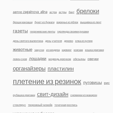
брелоки
автор zagainova_alina
астра
астры
бант
броши канзаши
букет из бумаги
варенье из яблок
вышивка из лент
газеты
георгиевские ленты
гирлянда своими руками
день святого валентина
день учителя
дерево
елка из купюр
животные
закуски
из киндера
карвинг
кожзам
кошка оригами
лошадки
овечки
ловец снов
медведь крючком
обезьяны
органайзеры
пластилин
плетение из резинок
пуговицы
рис
свит-дизайн
рубашка оригами
снежинки из макарон
стеклярус
творожный чизкейк
точечная роспись