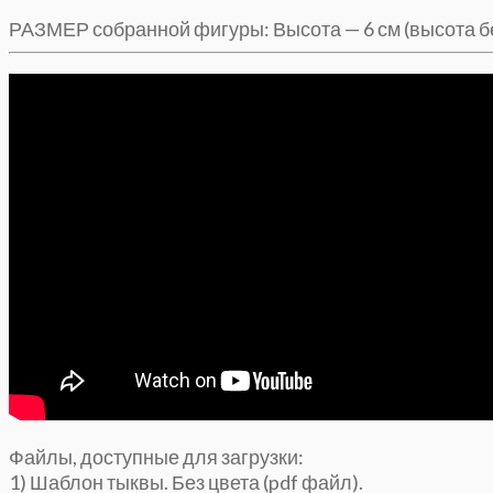
РАЗМЕР собранной фигуры: Высота — 6 см (высота без
Файлы, доступные для загрузки:
1) Шаблон тыквы. Без цвета (pdf файл).