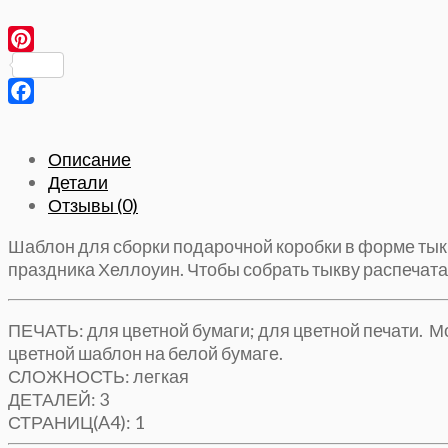
Тыква
Коробочка.
Простая
Pinterest
тыква
из
Facebook
бумаги,
Хэллоуин
Описание
Детали
Отзывы (0)
Шаблон для сборки подарочной коробки в форме тык
праздника Хеллоуин. Чтобы собрать тыкву распечата
ПЕЧАТЬ: для цветной бумаги; для цветной печати. М
цветной шаблон на белой бумаге.
СЛОЖНОСТЬ: легкая
ДЕТАЛЕЙ: 3
СТРАНИЦ(A4): 1