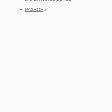
Р
О
А
Т
5
О
В
РАЗНОЕ
5
Р
О
Т
В
А
А
В
О
Р
А
В
О
Р
А
В
А
Р
О
В