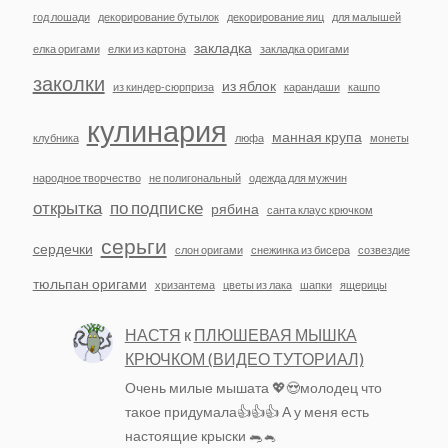
год лошади
декорирование бутылок
декорирование яиц
для малышей
закладка
елка оригами
елки из картона
закладка оригами
заколки
из яблок
из киндер-сюрприза
карандаши
кашпо
кулинария
манная крупа
клубника
люфа
монеты
народное творчество
не полигональный
одежда для мужчин
открытка
по подписке
рябина
санта клаус крючком
серьги
сердечки
слон оригами
снежинка из бисера
созвездие
тюльпан оригами
хризантема
цветы из лака
шапки
ящерицы
НАСТЯ
к
ПЛЮШЕВАЯ МЫШКА
КРЮЧКОМ (ВИДЕО ТУТОРИАЛ)
Очень милые мышата 💖😍молодец что
такое придумала👍👍👍 А у меня есть
настоящие крыски 🐀🐁