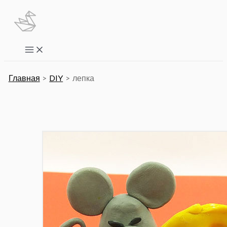
Перейти
к
содержимому
Main
Menu
Главная
DIY
лепка