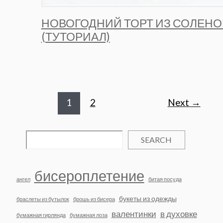
НОВОГОДНИЙ ТОРТ ИЗ СОЛЕНО
(ТУТОРИАЛ)
Post
1
2
Next
→
pagination
SEARCH
бисероплетение
ангел
битая посуда
букеты из одежды
браслеты из бутылок
брошь из бисера
валентинки
в духовке
бумажная гирлянда
бумажная лоза