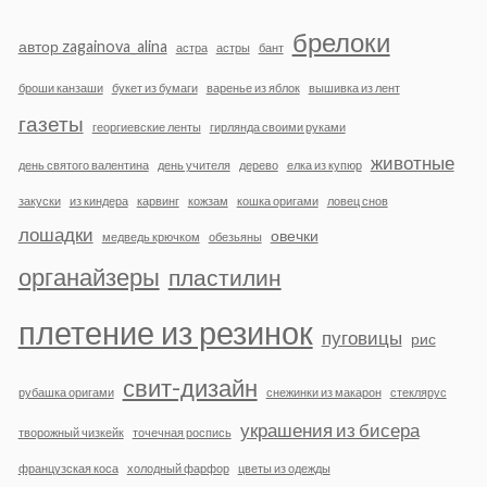
брелоки
автор zagainova_alina
астра
астры
бант
броши канзаши
букет из бумаги
варенье из яблок
вышивка из лент
газеты
георгиевские ленты
гирлянда своими руками
животные
день святого валентина
день учителя
дерево
елка из купюр
закуски
из киндера
карвинг
кожзам
кошка оригами
ловец снов
лошадки
овечки
медведь крючком
обезьяны
органайзеры
пластилин
плетение из резинок
пуговицы
рис
свит-дизайн
рубашка оригами
снежинки из макарон
стеклярус
украшения из бисера
творожный чизкейк
точечная роспись
французская коса
холодный фарфор
цветы из одежды