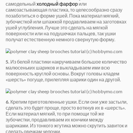
самодельный
холодный фарфор
или
самозастывающая пластика, то целесообразно сразу
позаботиться о форме ушей. Пока материал мягкий,
зубочисткой или шпажкой продавливаем на заготовках
ушей углубления. Лучше это сделать на мягкой
поверхности или на подушечках пальцев, так ушки
получат естественную немного свернутую форму.
5.
Из белой пластики накручиваем большое количество
малюсеньких шариков и выкладываем ими всю
поверхность круглой основы. Вокруг головы кладем
«шерсть» погуще, прилепляя шарики один на другой.
6.
Крепим приготовленные ушки. Если они уже застыли,
сделать это будет проще, просто воткнув их в «шерсть».
Если материал мягкий, то при помощи той же
зубочистки, продавливаем их кончики между
шариками. Из тонкого жгутика можно скрутить завиток и
сделать овечкам челочки.