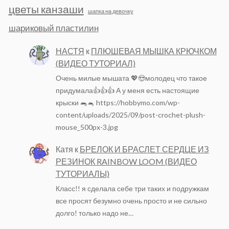
цветы канзаши
шапка на девочку
шариковый пластилин
НАСТЯ
к
ПЛЮШЕВАЯ МЫШКА КРЮЧКОМ
(ВИДЕО ТУТОРИАЛ)
Очень милые мышата 💖😍молодец что такое
придумала👍👍👍 А у меня есть настоящие
крыски 🐀🐁 https://hobbymo.com/wp-
content/uploads/2025/09/post-crochet-plush-
mouse_500px-3.jpg
Катя
к
БРЕЛОК И БРАСЛЕТ СЕРДЦЕ ИЗ
РЕЗИНОК RAINBOW LOOM (ВИДЕО
ТУТОРИАЛЫ)
Класс!! я сделала себе три таких и подружкам
все просят безумно очень просто и не сильно
долго! только надо не…