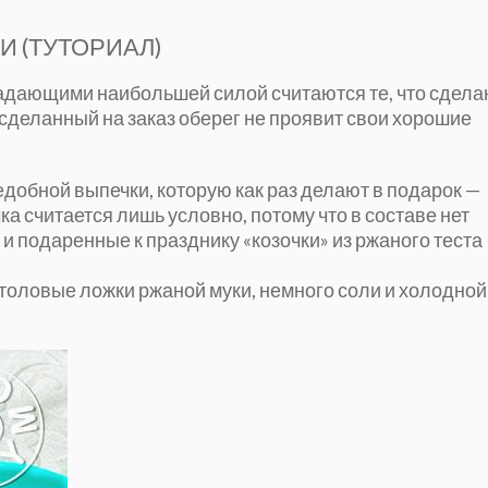
И (ТУТОРИАЛ)
ладающими наибольшей силой считаются те, что сдел
 сделанный на заказ оберег не проявит свои хорошие
добной выпечки, которую как раз делают в подарок —
а считается лишь условно, потому что в составе нет
и подаренные к празднику «козочки» из ржаного теста
столовые ложки ржаной муки, немного соли и холодной