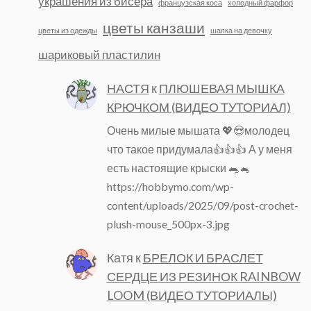
украшения из бисера
французская коса
холодный фарфор
цветы канзаши
цветы из одежды
шапка на девочку
шариковый пластилин
НАСТЯ
к
ПЛЮШЕВАЯ МЫШКА
КРЮЧКОМ (ВИДЕО ТУТОРИАЛ)
Очень милые мышата 💖😍молодец
что такое придумала👍👍👍 А у меня
есть настоящие крыски 🐀🐁
https://hobbymo.com/wp-
content/uploads/2025/09/post-crochet-
plush-mouse_500px-3.jpg
Катя
к
БРЕЛОК И БРАСЛЕТ
СЕРДЦЕ ИЗ РЕЗИНОК RAINBOW
LOOM (ВИДЕО ТУТОРИАЛЫ)