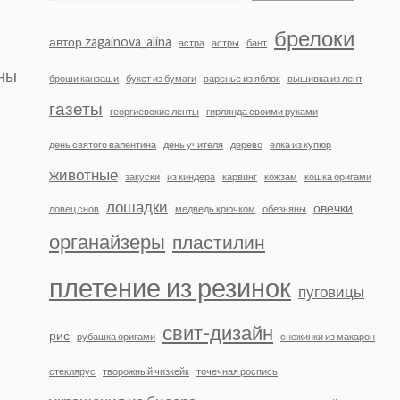
брелоки
автор zagainova_alina
астра
астры
бант
аны
броши канзаши
букет из бумаги
варенье из яблок
вышивка из лент
газеты
георгиевские ленты
гирлянда своими руками
день святого валентина
день учителя
дерево
елка из купюр
животные
закуски
из киндера
карвинг
кожзам
кошка оригами
лошадки
овечки
ловец снов
медведь крючком
обезьяны
органайзеры
пластилин
плетение из резинок
пуговицы
свит-дизайн
рис
рубашка оригами
снежинки из макарон
стеклярус
творожный чизкейк
точечная роспись