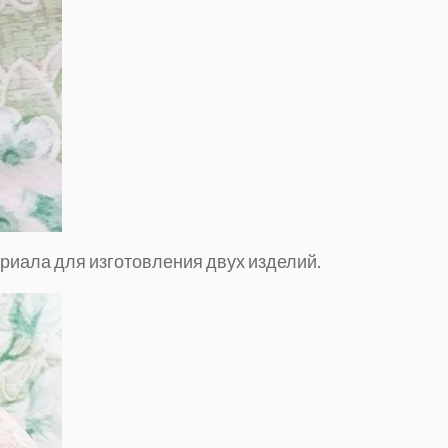
риала для изготовления двух изделий.