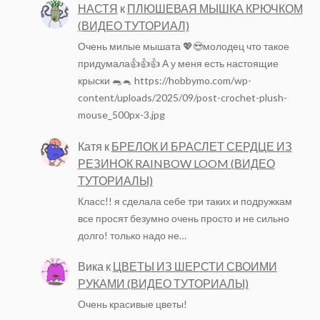
НАСТЯ
к
ПЛЮШЕВАЯ МЫШКА КРЮЧКОМ
(ВИДЕО ТУТОРИАЛ)
Очень милые мышата 💖😍молодец что такое
придумала👍👍👍 А у меня есть настоящие
крыски 🐀🐁 https://hobbymo.com/wp-
content/uploads/2025/09/post-crochet-plush-
mouse_500px-3.jpg
Катя
к
БРЕЛОК И БРАСЛЕТ СЕРДЦЕ ИЗ
РЕЗИНОК RAINBOW LOOM (ВИДЕО
ТУТОРИАЛЫ)
Класс!! я сделала себе три таких и подружкам
все просят безумно очень просто и не сильно
долго! только надо не…
Вика
к
ЦВЕТЫ ИЗ ШЕРСТИ СВОИМИ
РУКАМИ (ВИДЕО ТУТОРИАЛЫ)
Очень красивые цветы!