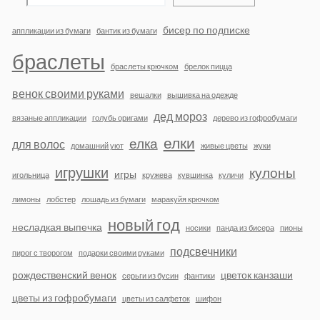
бисер по подписке
аппликации из бумаги
бантик из бумаги
браслеты
браслеты крючком
брелок пицца
венок своими руками
вешалки
вышивка на одежде
дед мороз
вязаные аппликации
голубь оригами
дерево из гофробумаги
елки
елка
для волос
домашний уют
живые цветы
жуки
игрушки
кулоны
игры
игольница
кружева
кувшинка
куличи
лимоны
лобстер
лошадь из бумаги
маракуйя крючком
новый год
несладкая выпечка
носики
панда из бисера
пионы
подсвечники
пирог с творогом
подарки своими руками
рождественский венок
цветок канзаши
серьги из бусин
фантики
цветы из гофробумаги
цветы из салфеток
шифон