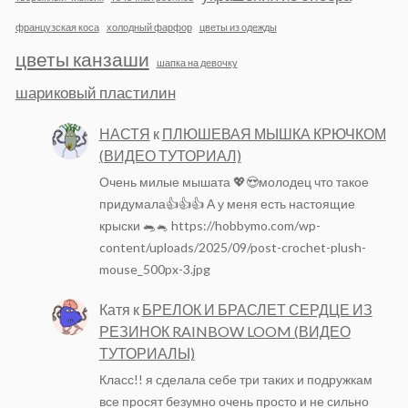
французская коса
холодный фарфор
цветы из одежды
цветы канзаши
шапка на девочку
шариковый пластилин
НАСТЯ
к
ПЛЮШЕВАЯ МЫШКА КРЮЧКОМ
(ВИДЕО ТУТОРИАЛ)
Очень милые мышата 💖😍молодец что такое
придумала👍👍👍 А у меня есть настоящие
крыски 🐀🐁 https://hobbymo.com/wp-
content/uploads/2025/09/post-crochet-plush-
mouse_500px-3.jpg
Катя
к
БРЕЛОК И БРАСЛЕТ СЕРДЦЕ ИЗ
РЕЗИНОК RAINBOW LOOM (ВИДЕО
ТУТОРИАЛЫ)
Класс!! я сделала себе три таких и подружкам
все просят безумно очень просто и не сильно