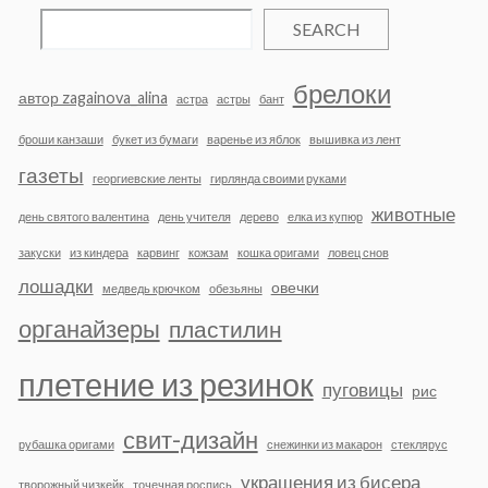
SEARCH
брелоки
автор zagainova_alina
астра
астры
бант
броши канзаши
букет из бумаги
варенье из яблок
вышивка из лент
газеты
георгиевские ленты
гирлянда своими руками
животные
день святого валентина
день учителя
дерево
елка из купюр
закуски
из киндера
карвинг
кожзам
кошка оригами
ловец снов
лошадки
овечки
медведь крючком
обезьяны
органайзеры
пластилин
плетение из резинок
пуговицы
рис
свит-дизайн
рубашка оригами
снежинки из макарон
стеклярус
украшения из бисера
творожный чизкейк
точечная роспись