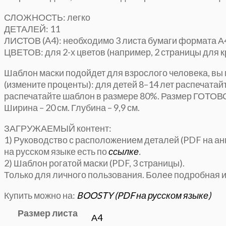
СЛОЖНОСТЬ: легко
ДЕТАЛЕЙ: 11
ЛИСТОВ (A4): необходимо 3 листа бумаги формата А
ЦВЕТОВ: для 2-х цветов (например, 2 страницы для кр
Шаблон маски подойдет для взрослого человека, вы 
(измените проценты): для детей 8–14 лет распечатай
распечатайте шаблон в размере 80%.
Размер ГОТОВОЙ
Ширина – 20 см.
Глубина – 9,9 см.
ЗАГРУЖАЕМЫЙ контент:
1) Руководство с расположением деталей (PDF на ан
на русском языке есть по
ссылке
.
2) Шаблон рогатой маски (PDF, 3 страницы).
Только для личного пользования. Более подробная
Купить можно на:
BOOSTY (PDF на русском языке)
Размер листа
А4