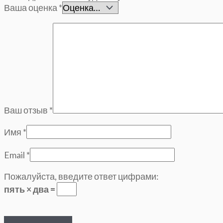
Ваша оценка
*
Ваш отзыв
*
Имя
*
Email
*
Пожалуйста, введите ответ цифрами:
пять × два =