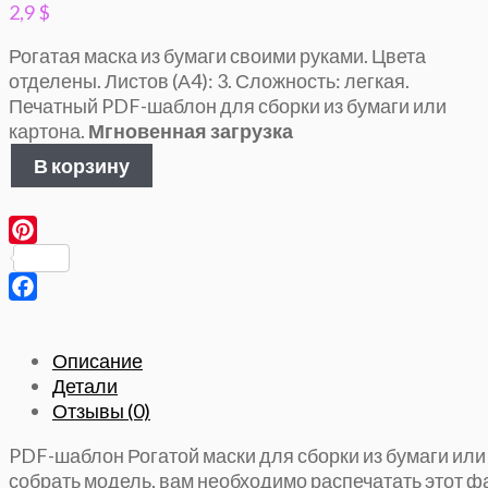
2,9
$
Рогатая маска из бумаги своими руками. Ц
вета
отделены.
Листов (А4): 3. Сложность: легкая.
Печатный PDF-шаблон для сборки из бумаги или
картона.
Мгновенная загрузка
Количество
В корзину
товара
Маска
с
Рогами,
Pinterest
Паперкрафт
шаблон
Facebook
Описание
Детали
Отзывы (0)
PDF-шаблон Рогатой маски для сборки из бумаги или
собрать модель, вам необходимо распечатать этот ф