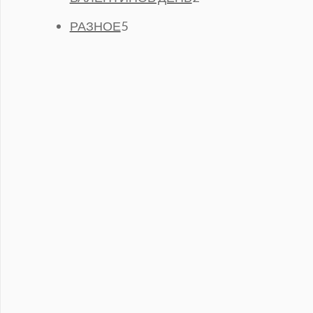
Р
О
А
Т
5
О
В
РАЗНОЕ
5
Р
О
Т
В
А
А
В
О
Р
А
В
О
Р
А
В
А
Р
О
В