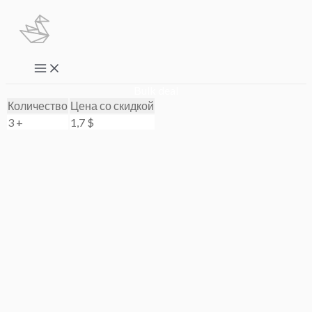
Перейти
к
содержимому
Main
Menu
Bulk deal
Количество
Цена со скидкой
3 +
1,7
$