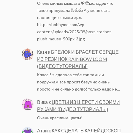
Очень милые мышата 💖😍молодец что
такое придумала👍👍👍 А у меня есть
настоящие крыски 🐀🐁
https://hobbymo.com/wp-
content/uploads/2025/09/post-crochet-
plush-mouse_500px-3.jpg
Катя
к
БРЕЛОК И БРАСЛЕТ СЕРДЦЕ
ИЗ РЕЗИНОК RAINBOW LOOM
(ВИДЕО ТУТОРИАЛЫ)
Класс!! я сделала себе три таких и
подружкам все просят безумно очень
просто и не сильно долго! только надо не…
Вика
к
ЦВЕТЫ ИЗ ШЕРСТИ СВОИМИ
РУКАМИ (ВИДЕО ТУТОРИАЛЫ)
Очень красивые цветы!
Атаи
к
КАК СДЕЛАТЬ КАЛЕЙДОСКОП