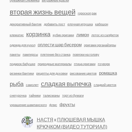
бумажная снежинка
витражные краски
вторая жизнь вещей
гороскоп рак
декоративный бантик
добавить пост
елочная игрушка
кабошон
корзинка
лимон
клематис
кубик оригами
лотос из салфеток
оплести шар бисером
одежда для кукол
оригами органайзеры
пакеты
памперсы
плетение без станка
повязки на голову
подарок бабушке
природные материалы
птица оригами
пэчворк
ромашка
резинки бантики
рецепты для духовки
рисование цветов
сладкая выпечка
рыба
самолет
сладкий цветок
снегурочка
тайники
талисманы
торт из бумаги
фрукты
украшение шампанского
флис
НАСТЯ
к
ПЛЮШЕВАЯ МЫШКА
КРЮЧКОМ (ВИДЕО ТУТОРИАЛ)