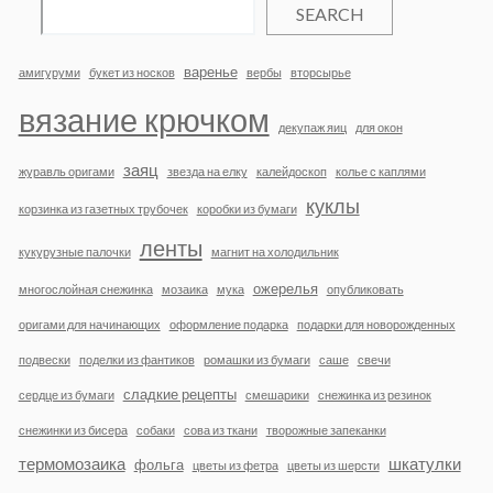
SEARCH
варенье
амигуруми
букет из носков
вербы
вторсырье
вязание крючком
декупаж яиц
для окон
заяц
журавль оригами
звезда на елку
калейдоскоп
колье с каплями
куклы
корзинка из газетных трубочек
коробки из бумаги
ленты
кукурузные палочки
магнит на холодильник
ожерелья
многослойная снежинка
мозаика
мука
опубликовать
оригами для начинающих
оформление подарка
подарки для новорожденных
подвески
поделки из фантиков
ромашки из бумаги
саше
свечи
сладкие рецепты
сердце из бумаги
смешарики
снежинка из резинок
снежинки из бисера
собаки
сова из ткани
творожные запеканки
термомозаика
шкатулки
фольга
цветы из фетра
цветы из шерсти