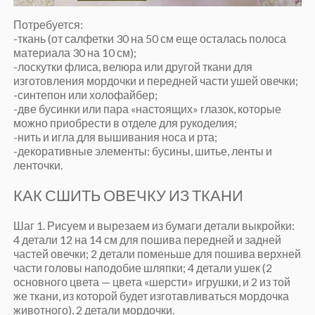
Потребуется:
-ткань (от салфетки 30 на 50 см еще осталась полоса
материала 30 на 10 см);
-лоскутки флиса, велюра или другой ткани для
изготовления мордочки и передней части ушей овечки;
-синтепон или холофайбер;
-две бусинки или пара «настоящих» глазок, которые
можно приобрести в отделе для рукоделия;
-нить и игла для вышивания носа и рта;
-декоративные элементы: бусины, шитье, ленты и
ленточки.
КАК СШИТЬ ОВЕЧКУ ИЗ ТКАНИ
Шаг 1. Рисуем и вырезаем из бумаги детали выкройки:
4 детали 12 на 14 см для пошива передней и задней
частей овечки; 2 детали поменьше для пошива верхней
части головы наподобие шляпки; 4 детали ушек (2
основного цвета — цвета «шерсти» игрушки, и 2 из той
же ткани, из которой будет изготавливаться мордочка
животного), 2 детали мордочки.