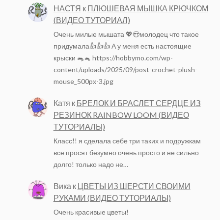
НАСТЯ
к
ПЛЮШЕВАЯ МЫШКА КРЮЧКОМ
(ВИДЕО ТУТОРИАЛ)
Очень милые мышата 💖😍молодец что такое
придумала👍👍👍 А у меня есть настоящие
крыски 🐀🐁 https://hobbymo.com/wp-
content/uploads/2025/09/post-crochet-plush-
mouse_500px-3.jpg
Катя
к
БРЕЛОК И БРАСЛЕТ СЕРДЦЕ ИЗ
РЕЗИНОК RAINBOW LOOM (ВИДЕО
ТУТОРИАЛЫ)
Класс!! я сделала себе три таких и подружкам
все просят безумно очень просто и не сильно
долго! только надо не…
Вика
к
ЦВЕТЫ ИЗ ШЕРСТИ СВОИМИ
РУКАМИ (ВИДЕО ТУТОРИАЛЫ)
Очень красивые цветы!