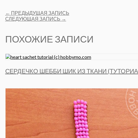
Post
←
ПРЕДЫДУЩАЯ ЗАПИСЬ
navigation
СЛЕДУЮЩАЯ ЗАПИСЬ
→
ПОХОЖИЕ ЗАПИСИ
СЕРДЕЧКО ШЕББИ ШИК ИЗ ТКАНИ (ТУТОРИА