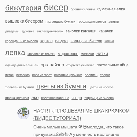
бисер
бижутерия
бумажная елка
броши из ленты
вышивка бисером
гирлянда из бумаги
горшки для цветов
деньги
заколки канзаши
кабачки
диадемы
духовка
заклакдка-уголок
картон
кольца из бисера
карандаши из бисера
киндеры
кошка
лепка
нитки
мороженое
мозаика из плитки
мочалки
органайзер
пасхальные яйца
одежда для малышей
открытка учителю
пегас
ремесло
роза из газет
ромашка крючком
роспись
творог
цветы из бумаги
тюльпан из бумаги
цветы из носков
эко
ягода
шапка крючком
яблочное варенье
ящерица из бисера
НАСТЯ
к
ПЛЮШЕВАЯ МЫШКА КРЮЧКОМ
(ВИДЕО ТУТОРИАЛ)
Очень милые мышата 💖😍молодец что такое
придумала👍👍👍 А у меня есть настоящие