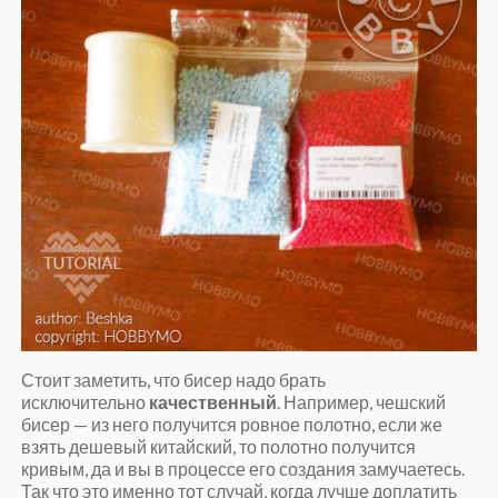
Стоит заметить, что бисер надо брать
исключительно
качественный
. Например, чешский
бисер — из него получится ровное полотно, если же
взять дешевый китайский, то полотно получится
кривым, да и вы в процессе его создания замучаетесь.
Так что это именно тот случай, когда лучше доплатить