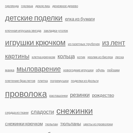
гирлянда
горлица
декор яиц
денежное дерево
детские поделки
елка из бумаги
елочная игрушка звезда
закладка-уголок
игрушки крючком
из лент
из газетных трубочек
картины
кольца
клетка крючком
котик
кролик из бисера
леска
мыловарение
манка
новогодние игрушки
обувь
пейзажи
плетение браслетов
плитка
погремушки
поделки из фольги
проволока
резинки
рождество
распашонки
снежинки
сладости
сердца из ткани
снежинки крючком
тюльпаны
тюльпан
цветы из проволоки