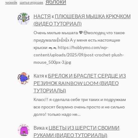
яблоки
чизкейк
шитье игрушек
НАСТЯ
к
ПЛЮШЕВАЯ МЫШКА КРЮЧКОМ
(ВИДЕО ТУТОРИАЛ)
Очень милые мышата 💖😍молодец что такое
придумала👍👍👍 А у меня есть настоящие
крыски 🐀🐁 https://hobbymo.com/wp-
content/uploads/2025/09/post-crochet-plush-
mouse_500px-3.jpg
Катя
к
БРЕЛОК И БРАСЛЕТ СЕРДЦЕ ИЗ
РЕЗИНОК RAINBOW LOOM (ВИДЕО
ТУТОРИАЛЫ)
Класс!! я сделала себе три таких и подружкам
все просят безумно очень просто и не сильно
долго! только надо не…
Вика
к
ЦВЕТЫ ИЗ ШЕРСТИ СВОИМИ
РУКАМИ (ВИДЕО ТУТОРИАЛЫ)