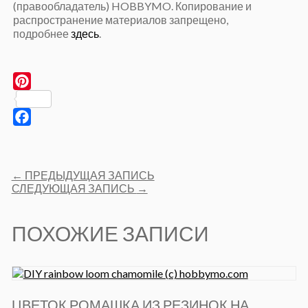
(правообладатель) HOBBYMO. Копирование и
распространение материалов запрещено,
подробнее
здесь
.
Pinterest
Facebook
Post
←
ПРЕДЫДУЩАЯ ЗАПИСЬ
navigation
СЛЕДУЮЩАЯ ЗАПИСЬ
→
ПОХОЖИЕ ЗАПИСИ
ЦВЕТОК РОМАШКА ИЗ РЕЗИНОК НА