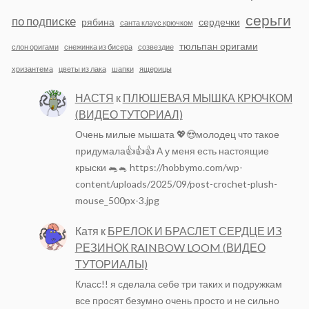
серьги
по подписке
рябина
сердечки
санта клаус крючком
тюльпан оригами
слон оригами
снежинка из бисера
созвездие
хризантема
цветы из лака
шапки
ящерицы
НАСТЯ
к
ПЛЮШЕВАЯ МЫШКА КРЮЧКОМ
(ВИДЕО ТУТОРИАЛ)
Очень милые мышата 💖😍молодец что такое
придумала👍👍👍 А у меня есть настоящие
крыски 🐀🐁 https://hobbymo.com/wp-
content/uploads/2025/09/post-crochet-plush-
mouse_500px-3.jpg
Катя
к
БРЕЛОК И БРАСЛЕТ СЕРДЦЕ ИЗ
РЕЗИНОК RAINBOW LOOM (ВИДЕО
ТУТОРИАЛЫ)
Класс!! я сделала себе три таких и подружкам
все просят безумно очень просто и не сильно