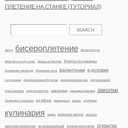
ПЛЕТЕНИЕ НА СТАНКЕ (ТУТОРИАЛ)
SEARCH
бисероплетение
ангел
битая посуда
букеты из одежды
браслеты из бутылок
брошь из бисера
валентинки
в духовке
бумажная гирлянда
бумажная лоза
год лошади
декорирование бутылок
декорирование яиц
для малышей
заколки
закладка
елка оригами
елки из картона
закладка оригами
из яблок
из киндер-сюрприза
карандаши
кашпо
клубника
кулинария
манная крупа
люфа
монеты
открытка
народное творчество
не полигональный
одежда для мужчин