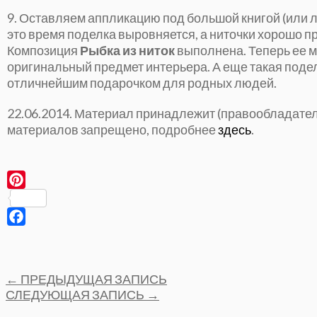
9. Оставляем аппликацию под большой книгой (или 
это время поделка выровняется, а ниточки хорошо п
Композиция
Рыбка из ниток
выполнена. Теперь ее м
оригинальный предмет интерьера. А еще такая поде
отличнейшим подарочком для родных людей.
22.06.2014. Материал принадлежит (правообладат
материалов запрещено, подробнее
здесь
.
Pinterest
Facebook
Post
←
ПРЕДЫДУЩАЯ ЗАПИСЬ
navigation
СЛЕДУЮЩАЯ ЗАПИСЬ
→