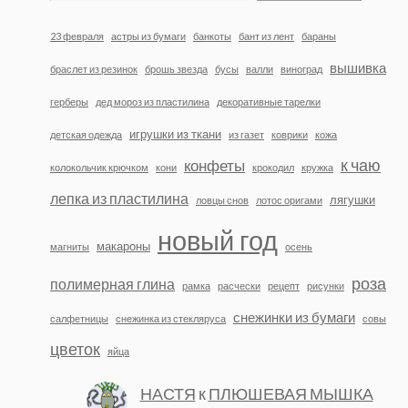
23 февраля
астры из бумаги
банкоты
бант из лент
бараны
вышивка
браслет из резинок
брошь звезда
бусы
валли
виноград
герберы
дед мороз из пластилина
декоративные тарелки
игрушки из ткани
детская одежда
из газет
коврики
кожа
к чаю
конфеты
колокольчик крючком
кони
крокодил
кружка
лепка из пластилина
лягушки
ловцы снов
лотос оригами
новый год
макароны
магниты
осень
роза
полимерная глина
рамка
расчески
рецепт
рисунки
снежинки из бумаги
салфетницы
снежинка из стекляруса
совы
цветок
яйца
НАСТЯ
к
ПЛЮШЕВАЯ МЫШКА