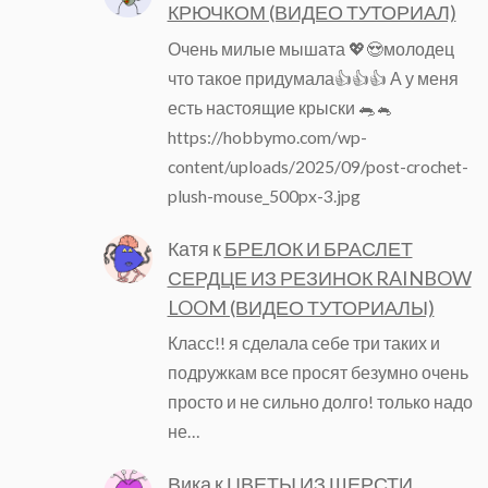
КРЮЧКОМ (ВИДЕО ТУТОРИАЛ)
Очень милые мышата 💖😍молодец
что такое придумала👍👍👍 А у меня
есть настоящие крыски 🐀🐁
https://hobbymo.com/wp-
content/uploads/2025/09/post-crochet-
plush-mouse_500px-3.jpg
Катя
к
БРЕЛОК И БРАСЛЕТ
СЕРДЦЕ ИЗ РЕЗИНОК RAINBOW
LOOM (ВИДЕО ТУТОРИАЛЫ)
Класс!! я сделала себе три таких и
подружкам все просят безумно очень
просто и не сильно долго! только надо
не…
Вика
к
ЦВЕТЫ ИЗ ШЕРСТИ