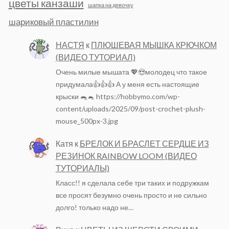
цветы канзаши
шапка на девочку
шариковый пластилин
НАСТЯ
к
ПЛЮШЕВАЯ МЫШКА КРЮЧКОМ
(ВИДЕО ТУТОРИАЛ)
Очень милые мышата 💖😍молодец что такое
придумала👍👍👍 А у меня есть настоящие
крыски 🐀🐁 https://hobbymo.com/wp-
content/uploads/2025/09/post-crochet-plush-
mouse_500px-3.jpg
Катя
к
БРЕЛОК И БРАСЛЕТ СЕРДЦЕ ИЗ
РЕЗИНОК RAINBOW LOOM (ВИДЕО
ТУТОРИАЛЫ)
Класс!! я сделала себе три таких и подружкам
все просят безумно очень просто и не сильно
долго! только надо не…