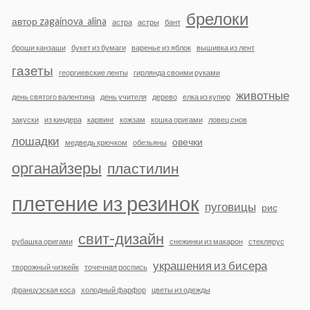
брелоки
автор zagainova_alina
астра
астры
бант
броши канзаши
букет из бумаги
варенье из яблок
вышивка из лент
газеты
георгиевские ленты
гирлянда своими руками
животные
день святого валентина
день учителя
дерево
елка из купюр
закуски
из киндера
карвинг
кожзам
кошка оригами
ловец снов
лошадки
овечки
медведь крючком
обезьяны
органайзеры
пластилин
плетение из резинок
пуговицы
рис
свит-дизайн
рубашка оригами
снежинки из макарон
стеклярус
украшения из бисера
творожный чизкейк
точечная роспись
французская коса
холодный фарфор
цветы из одежды