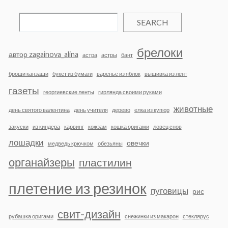
SEARCH
брелоки
автор zagainova_alina
астра
астры
бант
броши канзаши
букет из бумаги
варенье из яблок
вышивка из лент
газеты
георгиевские ленты
гирлянда своими руками
животные
день святого валентина
день учителя
дерево
елка из купюр
закуски
из киндера
карвинг
кожзам
кошка оригами
ловец снов
лошадки
овечки
медведь крючком
обезьяны
органайзеры
пластилин
плетение из резинок
пуговицы
рис
свит-дизайн
рубашка оригами
снежинки из макарон
стеклярус