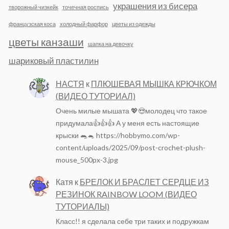
украшения из бисера
творожный чизкейк
точечная роспись
французская коса
холодный фарфор
цветы из одежды
цветы канзаши
шапка на девочку
шариковый пластилин
НАСТЯ
к
ПЛЮШЕВАЯ МЫШКА КРЮЧКОМ
(ВИДЕО ТУТОРИАЛ)
Очень милые мышата 💖😍молодец что такое
придумала👍👍👍 А у меня есть настоящие
крыски 🐀🐁 https://hobbymo.com/wp-
content/uploads/2025/09/post-crochet-plush-
mouse_500px-3.jpg
Катя
к
БРЕЛОК И БРАСЛЕТ СЕРДЦЕ ИЗ
РЕЗИНОК RAINBOW LOOM (ВИДЕО
ТУТОРИАЛЫ)
Класс!! я сделала себе три таких и подружкам