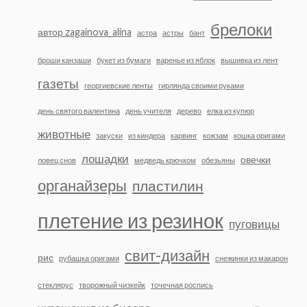
брелоки
автор zagainova_alina
астра
астры
бант
броши канзаши
букет из бумаги
варенье из яблок
вышивка из лент
газеты
георгиевские ленты
гирлянда своими руками
день святого валентина
день учителя
дерево
елка из купюр
животные
закуски
из киндера
карвинг
кожзам
кошка оригами
лошадки
овечки
ловец снов
медведь крючком
обезьяны
органайзеры
пластилин
плетение из резинок
пуговицы
свит-дизайн
рис
рубашка оригами
снежинки из макарон
стеклярус
творожный чизкейк
точечная роспись