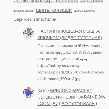
украшения из бисера
французская коса
холодный фарфор
цветы канзаши
цветы из одежды
шапка на девочку
шариковый пластилин
НАСТЯ
к
ПЛЮШЕВАЯ МЫШКА
КРЮЧКОМ (ВИДЕО ТУТОРИАЛ)
Очень милые мышата 💖😍молодец
что такое придумала👍👍👍 А у меня
есть настоящие крыски 🐀🐁
https://hobbymo.com/wp-
content/uploads/2025/09/post-crochet-
plush-mouse_500px-3.jpg
Катя
к
БРЕЛОК И БРАСЛЕТ
СЕРДЦЕ ИЗ РЕЗИНОК RAINBOW
LOOM (ВИДЕО ТУТОРИАЛЫ)