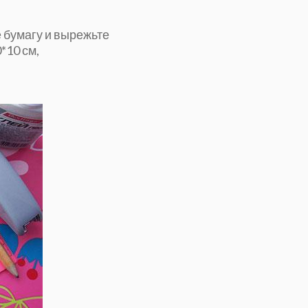
 бумагу и вырежьте
*10 см,