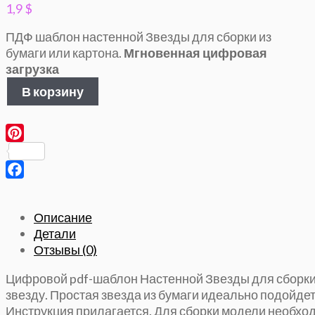
1,9
$
ПДФ шаблон настенной Звезды для сборки из
бумаги или картона.
Мгновенная цифровая
загрузка
Количество
В корзину
товара
Звезда
на
стену
Pinterest
(высота
10см
Facebook
и
15см),
Описание
3Д
Детали
Паперкрафт
Отзывы (0)
Цифровой pdf-шаблон Настенной Звезды для сборки 
звезду. Простая звезда из бумаги идеально подойдет
Инструкция прилагается. Для сборки модели необход