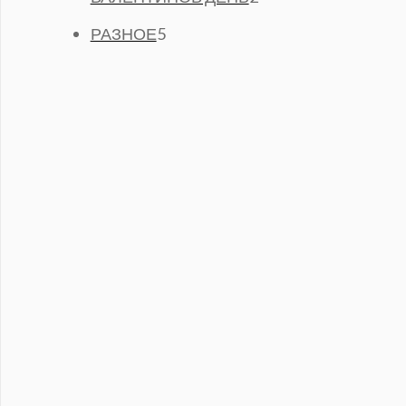
Р
О
А
Т
5
О
В
РАЗНОЕ
5
Р
О
Т
В
А
А
В
О
Р
А
В
О
Р
А
В
А
Р
О
В