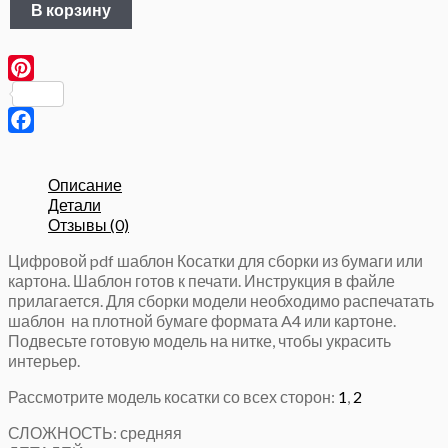
В корзину
товара
Косатка,
3Д
Паперкрафт,
Pinterest
Бумажная
скульптура
Facebook
Описание
Детали
Отзывы (0)
Цифровой pdf шаблон Косатки для сборки из бумаги или
картона. Шаблон готов к печати. Инструкция в файле
прилагается. Для сборки модели необходимо распечатать
шаблон на плотной бумаге формата A4 или картоне.
Подвесьте готовую модель на нитке, чтобы украсить
интерьер.
Рассмотрите модель косатки со всех сторон:
1
,
2
СЛОЖНОСТЬ: средняя