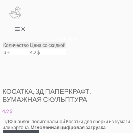
Перейти
к
содержимому
Main
Menu
Bulk deal
Количество
Цена со скидкой
3 +
4,2
$
КОСАТКА, 3Д ПАПЕРКРАФТ,
БУМАЖНАЯ СКУЛЬПТУРА
4,9
$
ПДФ шаблон полигональной Косатки для сборки из бумаги
или картона.
Мгновенная цифровая загрузка
Количество