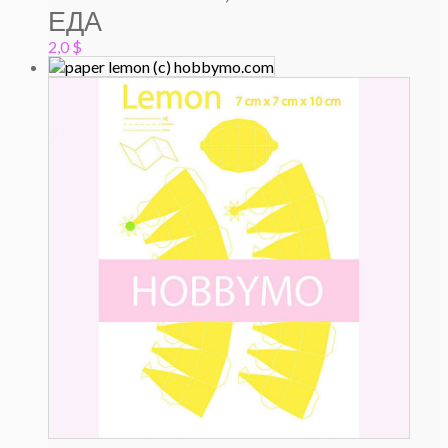
ЕДА
2,0
$