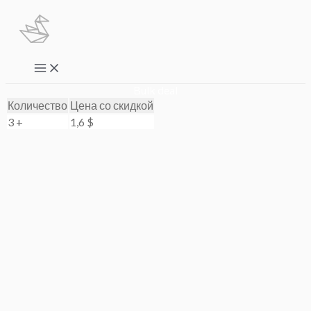
Перейти
к
содержимому
Main
Menu
Bulk deal
Количество
Цена со скидкой
3 +
1,6
$