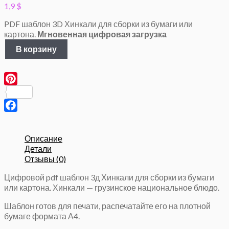
1,9
$
PDF шаблон 3D Хинкали для сборки из бумаги или
картона.
Мгновенная цифровая загрузка
Количество
В корзину
товара
Хинкали
h5см,
3Д
Pinterest
Паперкрафт,
Бумажная
еда
Facebook
Описание
Детали
Отзывы (0)
Цифровой pdf шаблон 3д Хинкали для сборки из бумаги
или картона. Хинкали — грузинское национальное блюдо.
Шаблон готов для печати, распечатайте его на плотной
бумаге формата А4.