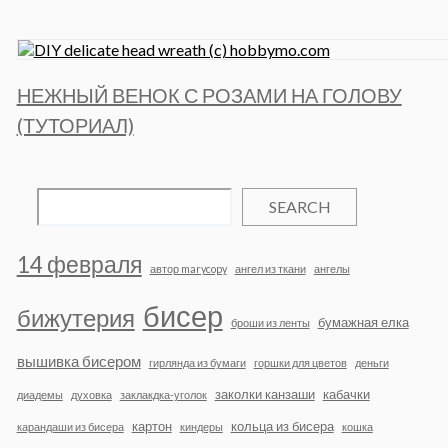
НЕЖНЫЙ ВЕНОК С РОЗАМИ НА ГОЛОВУ
(ТУТОРИАЛ)
SEARCH
14 февраля
автор marycopy
ангел из ткани
ангелы
бисер
бижутерия
бумажная елка
броши из ленты
вышивка бисером
гирлянда из бумаги
горшки для цветов
деньги
заколки канзаши
кабачки
диадемы
духовка
заклакдка-уголок
картон
кольца из бисера
карандаши из бисера
киндеры
кошка