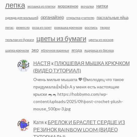
лепка
нитки
мороженое
мозаика из плитки
мочалки
органайзер
пасхальные яйца
одежда для малышей
открытка учителю
пегас
ремесло
роза из газет
ромашка крючком
роспись
творог
цветы из бумаги
тюльпан из бумаги
цветы из носков
эко
ягода
шапка крючком
яблочное варенье
ящерица из бисера
НАСТЯ
к
ПЛЮШЕВАЯ МЫШКА КРЮЧКОМ
(ВИДЕО ТУТОРИАЛ)
Очень милые мышата 💖😍молодец что такое
придумала👍👍👍 А у меня есть настоящие
крыски 🐀🐁 https://hobbymo.com/wp-
content/uploads/2025/09/post-crochet-plush-
mouse_500px-3.jpg
Катя
к
БРЕЛОК И БРАСЛЕТ СЕРДЦЕ ИЗ
РЕЗИНОК RAINBOW LOOM (ВИДЕО
ТУТОРИАЛЫ)