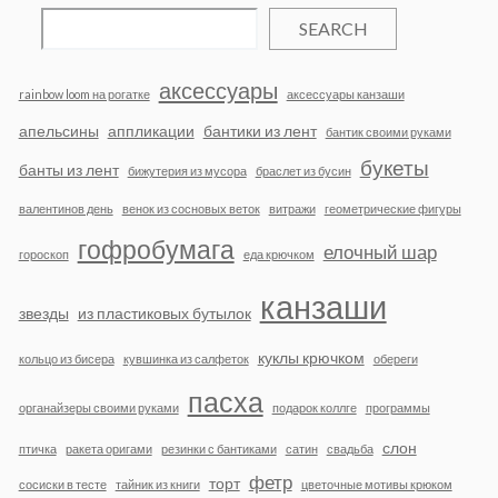
SEARCH
аксессуары
rainbow loom на рогатке
аксессуары канзаши
апельсины
аппликации
бантики из лент
бантик своими руками
букеты
банты из лент
бижутерия из мусора
браслет из бусин
валентинов день
венок из сосновых веток
витражи
геометрические фигуры
гофробумага
елочный шар
гороскоп
еда крючком
канзаши
звезды
из пластиковых бутылок
куклы крючком
кольцо из бисера
кувшинка из салфеток
обереги
пасха
органайзеры своими руками
подарок коллге
программы
слон
птичка
ракета оригами
резинки с бантиками
сатин
свадьба
фетр
торт
сосиски в тесте
тайник из книги
цветочные мотивы крюком