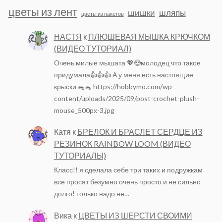
цветы из лент
шишки
шляпы
цветы из пакетов
НАСТЯ
к
ПЛЮШЕВАЯ МЫШКА КРЮЧКОМ
(ВИДЕО ТУТОРИАЛ)
Очень милые мышата 💖😍молодец что такое
придумала👍👍👍 А у меня есть настоящие
крыски 🐀🐁 https://hobbymo.com/wp-
content/uploads/2025/09/post-crochet-plush-
mouse_500px-3.jpg
Катя
к
БРЕЛОК И БРАСЛЕТ СЕРДЦЕ ИЗ
РЕЗИНОК RAINBOW LOOM (ВИДЕО
ТУТОРИАЛЫ)
Класс!! я сделала себе три таких и подружкам
все просят безумно очень просто и не сильно
долго! только надо не…
Вика
к
ЦВЕТЫ ИЗ ШЕРСТИ СВОИМИ