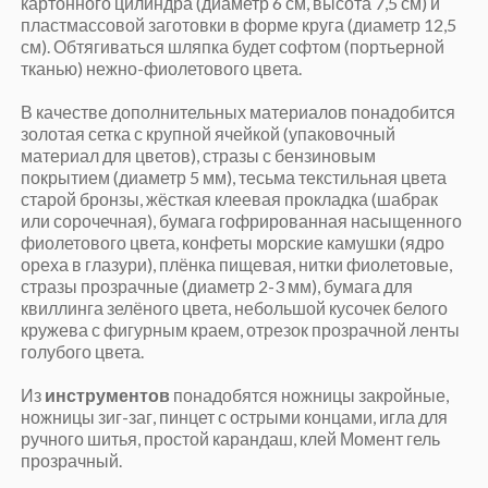
картонного цилиндра (диаметр 6 см, высота 7,5 см) и
пластмассовой заготовки в форме круга (диаметр 12,5
см). Обтягиваться шляпка будет софтом (портьерной
тканью) нежно-фиолетового цвета.
В качестве дополнительных материалов понадобится
золотая сетка с крупной ячейкой (упаковочный
материал для цветов), стразы с бензиновым
покрытием (диаметр 5 мм), тесьма текстильная цвета
старой бронзы, жёсткая клеевая прокладка (шабрак
или сорочечная), бумага гофрированная насыщенного
фиолетового цвета, конфеты морские камушки (ядро
ореха в глазури), плёнка пищевая, нитки фиолетовые,
стразы прозрачные (диаметр 2-3 мм), бумага для
квиллинга зелёного цвета, небольшой кусочек белого
кружева с фигурным краем, отрезок прозрачной ленты
голубого цвета.
Из
инструментов
понадобятся ножницы закройные,
ножницы зиг-заг, пинцет с острыми концами, игла для
ручного шитья, простой карандаш, клей Момент гель
прозрачный.