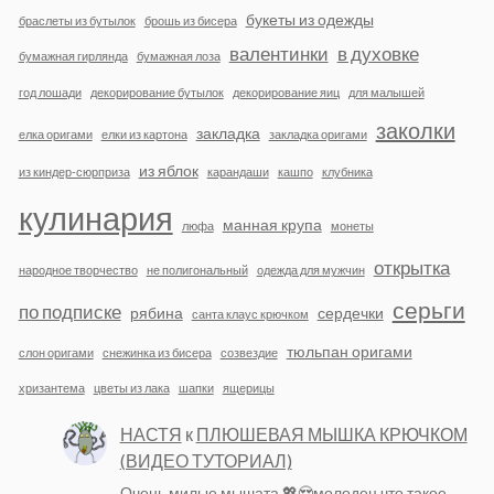
букеты из одежды
браслеты из бутылок
брошь из бисера
валентинки
в духовке
бумажная гирлянда
бумажная лоза
год лошади
декорирование бутылок
декорирование яиц
для малышей
заколки
закладка
елка оригами
елки из картона
закладка оригами
из яблок
из киндер-сюрприза
карандаши
кашпо
клубника
кулинария
манная крупа
люфа
монеты
открытка
народное творчество
не полигональный
одежда для мужчин
серьги
по подписке
рябина
сердечки
санта клаус крючком
тюльпан оригами
слон оригами
снежинка из бисера
созвездие
хризантема
цветы из лака
шапки
ящерицы
НАСТЯ
к
ПЛЮШЕВАЯ МЫШКА КРЮЧКОМ
(ВИДЕО ТУТОРИАЛ)
Очень милые мышата 💖😍молодец что такое