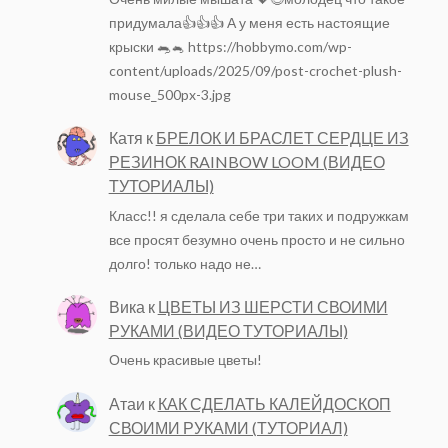
придумала👍👍👍 А у меня есть настоящие
крыски 🐀🐁 https://hobbymo.com/wp-
content/uploads/2025/09/post-crochet-plush-
mouse_500px-3.jpg
Катя
к
БРЕЛОК И БРАСЛЕТ СЕРДЦЕ ИЗ
РЕЗИНОК RAINBOW LOOM (ВИДЕО
ТУТОРИАЛЫ)
Класс!! я сделала себе три таких и подружкам
все просят безумно очень просто и не сильно
долго! только надо не…
Вика
к
ЦВЕТЫ ИЗ ШЕРСТИ СВОИМИ
РУКАМИ (ВИДЕО ТУТОРИАЛЫ)
Очень красивые цветы!
Атаи
к
КАК СДЕЛАТЬ КАЛЕЙДОСКОП
СВОИМИ РУКАМИ (ТУТОРИАЛ)