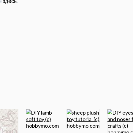
е
здесь
.