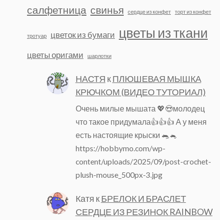
салфетница
свинья
сердце из конфет
торт из конфет
цветы из ткани
цветок из бумаги
тротуар
цветы оригами
шарлотки
НАСТЯ
к
ПЛЮШЕВАЯ МЫШКА
КРЮЧКОМ (ВИДЕО ТУТОРИАЛ)
Очень милые мышата 💖😍молодец
что такое придумала👍👍👍 А у меня
есть настоящие крыски 🐀🐁
https://hobbymo.com/wp-
content/uploads/2025/09/post-crochet-
plush-mouse_500px-3.jpg
Катя
к
БРЕЛОК И БРАСЛЕТ
СЕРДЦЕ ИЗ РЕЗИНОК RAINBOW