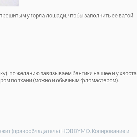
 прошитым у горла лошади, чтобы заполнить ее ватой
ку), по желанию завязываем бантики на шее и у хвоста
ром по ткани (можно и обычным фломастером).
длежит (правообладатель) HOBBYMO. Копирование и