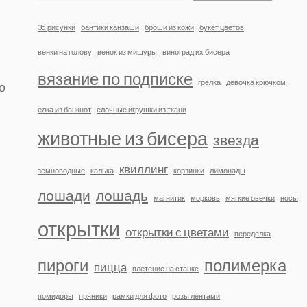
3d рисунки
бантики канзаши
броши из кожи
букет цветов
венки на голову
венок из мишуры
виноград их бисера
вязание по подписке
грелка
девочка крючком
о
елка из банкнот
елочные игрушки из ткани
животные из бисера
звезда
квиллинг
земноводные
калька
корзинки
лимонады
лошади
лошадь
магнитик
морковь
мягкие овечки
носы
открытки
открытки с цветами
переделка
пироги
полимерка
пицца
плетение на станке
помидоры
пряники
рамки для фото
розы лентами