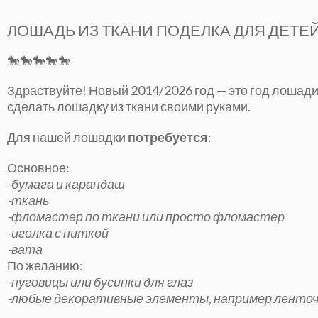
ЛОШАДЬ ИЗ ТКАНИ ПОДЕЛКА ДЛЯ ДЕТЕЙ
🐎🐎🐎🐎🐎
Здраствуйте! Новый 2014/2026 год — это год лошади,
сделать лошадку из ткани своими руками.
Для нашей лошадки
потребуется
:
Основное:
-бумага и карандаш
-ткань
-фломастер по ткани или просто фломастер
-иголка с ниткой
-вата
По желанию:
-пуговицы или бусинки для глаз
-любые декоративные элементы, например ленто