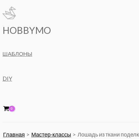
Перейти
к
содержимому
HOBBYMO
ШАБЛОНЫ
DIY
Главная
Мастер-классы
Лошадь из ткани поделк