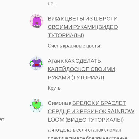
не…
Вика
к
ЦВЕТЫ ИЗ ШЕРСТИ
СВОИМИ РУКАМИ (ВИДЕО
ТУТОРИАЛЫ)
Очень красивые цветы!
Атаи
к
КАК СДЕЛАТЬ
КАЛЕЙДОСКОП СВОИМИ
РУКАМИ (ТУТОРИАЛ)
Круть
Симона
к
БРЕЛОК И БРАСЛЕТ
СЕРДЦЕ ИЗ РЕЗИНОК RAINBOW
ет
LOOM (ВИДЕО ТУТОРИАЛЫ)
а что делать если станок сломан
практически все брелки на стоянке