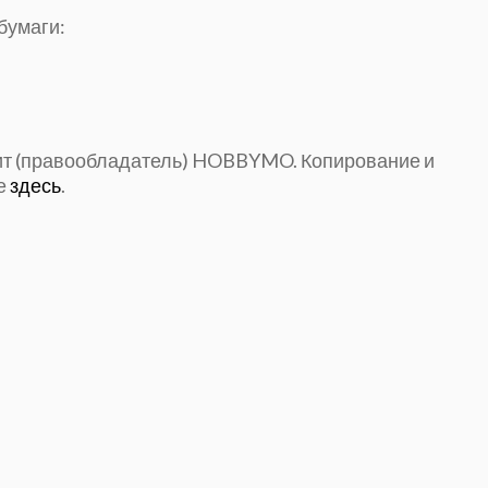
бумаги:
жит (правообладатель) HOBBYMO. Копирование и
е
здесь
.