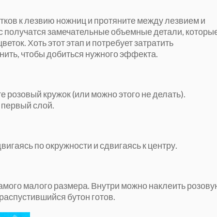
тков к лезвию ножниц и протяните между лезвием и
вас получатся замечательные объемные детали, которы
ток. Хоть этот этап и потребует затратить
нить, чтобы добиться нужного эффекта.
те розовый кружок (или можно этого не делать).
 первый слой.
двигаясь по окружности и сдвигаясь к центру.
самого малого размера. Внутри можно наклеить розов
 распустившийся бутон готов.