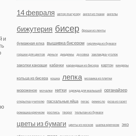
14 февраля
автор marycopy
ангел из ткани
ангелы
бисер
бижутерия
броши из ленты
й и
вышивка бисером
бумажная елка
гирлянда из бумаги
ть
о
горшки для цветов
деньги
диадемы
духовка
заклакдка-уголок
заколки канзаши
кабачки
картон
карандаши из бисера
киндеры
лепка
кольца из бисера
кошка
мозаика из плитки
нитки
органайзер
мороженое
мочалки
одежда для малышей
пасхальные яйца
открытка учителю
пегас
ремесло
роза из газет
ую
ромашка крючком
роспись
творог
тюльпан из бумаги
цветы из бумаги
эко
цветы из носков
шапка крючком