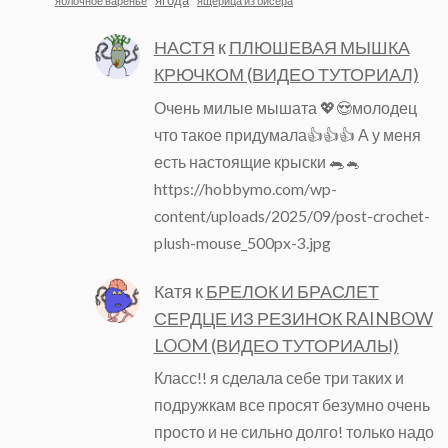
ягода
яблочное варенье
ящерица из бисера
НАСТЯ
к
ПЛЮШЕВАЯ МЫШКА
КРЮЧКОМ (ВИДЕО ТУТОРИАЛ)
Очень милые мышата 💖😍молодец
что такое придумала👍👍👍 А у меня
есть настоящие крыски 🐀🐁
https://hobbymo.com/wp-
content/uploads/2025/09/post-crochet-
plush-mouse_500px-3.jpg
Катя
к
БРЕЛОК И БРАСЛЕТ
СЕРДЦЕ ИЗ РЕЗИНОК RAINBOW
LOOM (ВИДЕО ТУТОРИАЛЫ)
Класс!! я сделала себе три таких и
подружкам все просят безумно очень
просто и не сильно долго! только надо