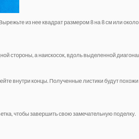
 Вырежьте из нее квадрат размером 8 на 8 см или около
дной стороны, а наискосок, вдоль выделенной диагона
лейте внутри концы. Полученные листики будут похожи
ветка, чтобы завершить свою замечательную поделку.