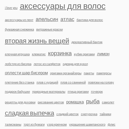
аксессуары для волос
i love you
апельсин
атлас
аксессуары из лент
бантики для волос
бумажная снежинка
витражные краски
вторая жизнь вещей
декоративный бантик
корзинка
лимон
елочная игрушка
клематис
кубик оригами
лобстер из бисера
лотос из салфеток
одежда для кукол
оплести шар бисером
оригами органайзеры
пакеты
памперсы
плетение без станка
плов с курицей
плов со свининой
повязки на голову
подарок бабушке
природные материалы
птица оригами
пэчворк
рыба
ромашка
рецепты для духовки
рисование цветов
самолет
сладкая выпечка
сладкий цветок
снегурочка
тайники
талисманы
торт из бумаги
узор крючком
украшение шампанского
флис