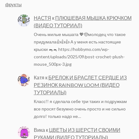
фрукты
НАСТЯ
к
ПЛЮШЕВАЯ МЫШКА КРЮЧКОМ
(ВИДЕО ТУТОРИАЛ)
Очень милые мышата 💖😍молодец что такое
придумала👍👍👍 А у меня есть настоящие
крыски 🐀🐁 https://hobbymo.com/wp-
content/uploads/2025/09/post-crochet-plush-
mouse_500px-3.jpg
Катя
к
БРЕЛОК И БРАСЛЕТ СЕРДЦЕ ИЗ
РЕЗИНОК RAINBOW LOOM (ВИДЕО
ТУТОРИАЛЫ)
Класс!! я сделала себе три таких и подружкам
все просят безумно очень просто и не сильно
долго! только надо не…
Вика
к
ЦВЕТЫ ИЗ ШЕРСТИ СВОИМИ
РУКАМИ (ВИДЕО ТУТОРИАЛЫ)