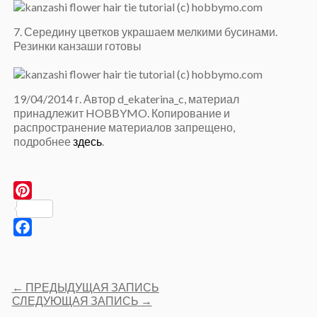
7. Середину цветков украшаем мелкими бусинами.
Резинки канзаши готовы
19/04/2014 г. Автор d_ekaterina_c, материал
принадлежит HOBBYMO. Копирование и
распространение материалов запрещено,
подробнее
здесь
.
Pinterest
Facebook
Post
←
ПРЕДЫДУЩАЯ ЗАПИСЬ
navigation
СЛЕДУЮЩАЯ ЗАПИСЬ
→