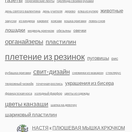
георгиевские ленты
гирлянда своими руками
животные
день святого валентина
день учителя
дерево
елка из купюр
закуски
из киндера
карвинг
кожзам
кошка оригами
ловец снов
лошадки
овечки
медведь крючком
обезьяны
органайзеры
пластилин
плетение из резинок
пуговицы
рис
свит-дизайн
рубашка оригами
снежинки из макарон
стеклярус
украшения из бисера
творожный чизкейк
точечная роспись
французская коса
холодный фарфор
цветы из одежды
цветы канзаши
шапка на девочку
шариковый пластилин
НАСТЯ
к
ПЛЮШЕВАЯ МЫШКА КРЮЧКОМ