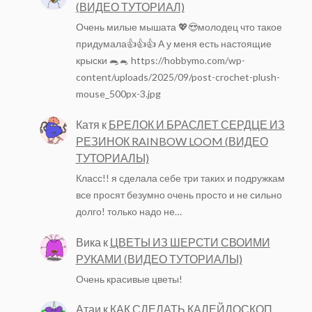
(ВИДЕО ТУТОРИАЛ)
Очень милые мышата 💖😍молодец что такое
придумала👍👍👍 А у меня есть настоящие
крыски 🐀🐁 https://hobbymo.com/wp-
content/uploads/2025/09/post-crochet-plush-
mouse_500px-3.jpg
Катя
к
БРЕЛОК И БРАСЛЕТ СЕРДЦЕ ИЗ
РЕЗИНОК RAINBOW LOOM (ВИДЕО
ТУТОРИАЛЫ)
Класс!! я сделала себе три таких и подружкам
все просят безумно очень просто и не сильно
долго! только надо не…
Вика
к
ЦВЕТЫ ИЗ ШЕРСТИ СВОИМИ
РУКАМИ (ВИДЕО ТУТОРИАЛЫ)
Очень красивые цветы!
Атаи
к
КАК СДЕЛАТЬ КАЛЕЙДОСКОП