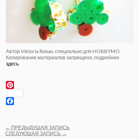
Автор Viktoria Ruban, специально для HOBBYMO.
Копирование материалов запрещено, подробнее
здесь
.
Pinterest
Facebook
Post
←
ПРЕДЫДУЩАЯ ЗАПИСЬ
navigation
СЛЕДУЮЩАЯ ЗАПИСЬ
→