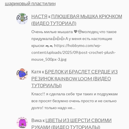
шариковый пластилин
НАСТЯ
к
ПЛЮШЕВАЯ МЫШКА КРЮЧКОМ
(ВИДЕО ТУТОРИАЛ)
Очень милые мышата 💖😍молодец что такое
придумала👍👍👍 А у меня есть настоящие
крыски 🐀🐁 https://hobbymo.com/wp-
content/uploads/2025/09/post-crochet-plush-
mouse_500px-3.jpg
Катя
к
БРЕЛОК И БРАСЛЕТ СЕРДЦЕ ИЗ
РЕЗИНОК RAINBOW LOOM (ВИДЕО
ТУТОРИАЛЫ)
Класс!! я сделала себе три таких и подружкам
все просят безумно очень просто и не сильно
долго! только надо не…
Вика
к
ЦВЕТЫ ИЗ ШЕРСТИ СВОИМИ
РУКАМИ (ВИДЕО ТУТОРИАЛЫ)