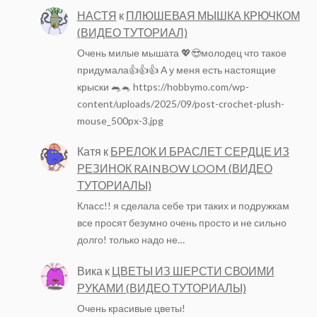
НАСТЯ
к
ПЛЮШЕВАЯ МЫШКА КРЮЧКОМ
(ВИДЕО ТУТОРИАЛ)
Очень милые мышата 💖😍молодец что такое
придумала👍👍👍 А у меня есть настоящие
крыски 🐀🐁 https://hobbymo.com/wp-
content/uploads/2025/09/post-crochet-plush-
mouse_500px-3.jpg
Катя
к
БРЕЛОК И БРАСЛЕТ СЕРДЦЕ ИЗ
РЕЗИНОК RAINBOW LOOM (ВИДЕО
ТУТОРИАЛЫ)
Класс!! я сделала себе три таких и подружкам
все просят безумно очень просто и не сильно
долго! только надо не…
Вика
к
ЦВЕТЫ ИЗ ШЕРСТИ СВОИМИ
РУКАМИ (ВИДЕО ТУТОРИАЛЫ)
Очень красивые цветы!