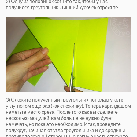
2) Одну из половинок согните так, чтобы у нас
получился треугольник. Лишний кусочек отрежьте.
3) Сложите полученный треугольник пополам угол к
углу, потом еще раз (как снежинку). Теперь карандашом
наметьте место среза. После того как вы сделаете
несколько модулей, вам больше не нужно будет
намечать, но пока это необходимо. Итак, проведите
полукруг, начиная от угла треугольника и до средины
противоположной стороны. Ненужную часть отрежьте.