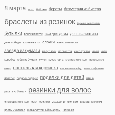
8 марта
береты
бижутерия из бисера
word
бабочки
браслеты из резинок
бумажный бантик
бутылки
все для дома
день валентина
венок из веток
елочки
день победы
еловые ветки
жених и невеста
звезда из бумаги
из бутылок
из пакетов
из салфеток
книги
козы
коробка
кубик из бумаги
кулон
кусок торта
мотивы крючком
насекомые
пасхальная корзинка
омар
пасхальное яйцо
пион из фольги
поделки для детей
пластик
подарок подруге
птица
резинки для волос
ракета из бумаги
снеговики крючком
соки
сосиски
украшения крючком
фрукты крючком
цветы из атласа
шар оплетенный бисером
шпильки