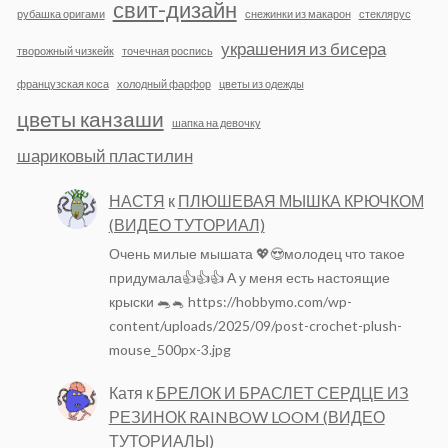
свит-дизайн
рубашка оригами
снежинки из макарон
стеклярус
украшения из бисера
творожный чизкейк
точечная роспись
французская коса
холодный фарфор
цветы из одежды
цветы канзаши
шапка на девочку
шариковый пластилин
НАСТЯ
к
ПЛЮШЕВАЯ МЫШКА КРЮЧКОМ
(ВИДЕО ТУТОРИАЛ)
Очень милые мышата 💖😍молодец что такое
придумала👍👍👍 А у меня есть настоящие
крыски 🐀🐁 https://hobbymo.com/wp-
content/uploads/2025/09/post-crochet-plush-
mouse_500px-3.jpg
Катя
к
БРЕЛОК И БРАСЛЕТ СЕРДЦЕ ИЗ
РЕЗИНОК RAINBOW LOOM (ВИДЕО
ТУТОРИАЛЫ)