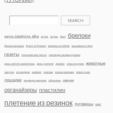
SEARCH
брелоки
автор zagainova_alina
астра
астры
бант
броши канзаши
букет из бумаги
варенье из яблок
вышивка из лент
газеты
георгиевские ленты
гирлянда своими руками
животные
день святого валентина
день учителя
дерево
елка из купюр
закуски
из киндера
карвинг
кожзам
кошка оригами
ловец снов
лошадки
овечки
медведь крючком
обезьяны
органайзеры
пластилин
плетение из резинок
пуговицы
рис