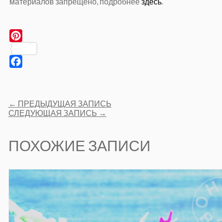
материалов запрещено, подробнее
здесь
.
Pinterest
Facebook
Post
←
ПРЕДЫДУЩАЯ ЗАПИСЬ
navigation
СЛЕДУЮЩАЯ ЗАПИСЬ
→
ПОХОЖИЕ ЗАПИСИ