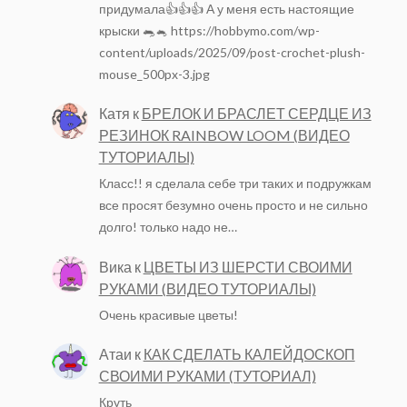
придумала👍👍👍 А у меня есть настоящие
крыски 🐀🐁 https://hobbymo.com/wp-
content/uploads/2025/09/post-crochet-plush-
mouse_500px-3.jpg
Катя
к
БРЕЛОК И БРАСЛЕТ СЕРДЦЕ ИЗ
РЕЗИНОК RAINBOW LOOM (ВИДЕО
ТУТОРИАЛЫ)
Класс!! я сделала себе три таких и подружкам
все просят безумно очень просто и не сильно
долго! только надо не…
Вика
к
ЦВЕТЫ ИЗ ШЕРСТИ СВОИМИ
РУКАМИ (ВИДЕО ТУТОРИАЛЫ)
Очень красивые цветы!
Атаи
к
КАК СДЕЛАТЬ КАЛЕЙДОСКОП
СВОИМИ РУКАМИ (ТУТОРИАЛ)
Круть