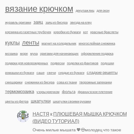
вязание крючком
декупаж яиц
для окон
заяц
журавль оригами
заяц из бисера
звезда на елку
корзинка из газетных трубочек
коробки из бумаги
кот
красные браслеты
ленты
куклы
магнит на холодильник
многослойная снежинка
мозаика
море
мука
оригами для начинающих
оформление подарка
подарки для новорожденных
подвески
поделки из фантиков
подушки
сладкие рецепты
ромашки из бумаги
саше
свечи
сердце из бумаги
смешарики
снежинки из бисера
сова из ткани
творожные запеканки
термомозаика
фольга
узоры крючком
французское плетение
шкатулки
цветы из фетра
шкатулки своими руками
НАСТЯ
к
ПЛЮШЕВАЯ МЫШКА КРЮЧКОМ
(ВИДЕО ТУТОРИАЛ)
Очень милые мышата 💖😍молодец что такое