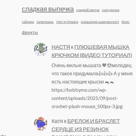
сладкая выпечка
сладкий цветок
снегурочка
тайники
талисманы
торт из бумаги
украшение шампанского
флис
фрукты
НАСТЯ
к
ПЛЮШЕВАЯ МЫШКА
КРЮЧКОМ (ВИДЕО ТУТОРИАЛ)
Очень милые мышата 💖😍молодец
что такое придумала👍👍👍 А у меня
есть настоящие крыски 🐀🐁
https://hobbymo.com/wp-
content/uploads/2025/09/post-
crochet-plush-mouse_500px-3.jpg
Катя
к
БРЕЛОК И БРАСЛЕТ
СЕРДЦЕ ИЗ РЕЗИНОК
ому