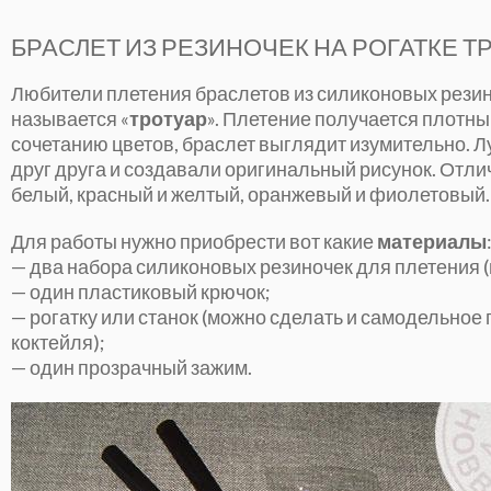
БРАСЛЕТ ИЗ РЕЗИНОЧЕК НА РОГАТКЕ Т
Любители плетения браслетов из силиконовых резино
называется «
тротуар
». Плетение получается плотн
сочетанию цветов, браслет выглядит изумительно. Л
друг друга и создавали оригинальный рисунок. Отлич
белый, красный и желтый, оранжевый и фиолетовый.
Для работы нужно приобрести вот какие
материалы
— два набора силиконовых резиночек для плетения (
— один пластиковый крючок;
— рогатку или станок (можно сделать и самодельное
коктейля);
— один прозрачный зажим.