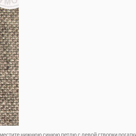
местите нижнюю синюю петлю с левой створки рогатк