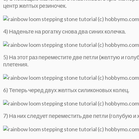
центр желтых резиночек.
4) Наденьте на рогатку снова два синих колечка.
5) На этот раз переместите две петли (желтую и голу
плетения.
6) Теперь черед двух желтых силиконовых колец.
7) На них следует переместить две петли (голубую и 