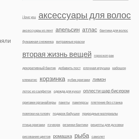
аксессуары для волос
i love you
апельсин
атлас
аксессуары из лент
бантики для волос
няли
бумажная снежинка
витражные краски
вторая жизнь вещей
гороскоп рак
декоративный бантик
добавить пост
елочная игрушка
кабошон
корзинка
лимон
клематис
кубик оригами
оплести шар бисером
лотос из салфеток
одежда для кукол
оригами органайзеры
пакеты
памперсы
плетение без станка
повязки на голову
подарок бабушке
природные материалы
птица оригами
пэчворк
резинки бантики
рецепты для духовки
рыба
ромашка
рисование цветов
самолет