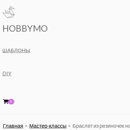
Перейти
к
содержимому
HOBBYMO
ШАБЛОНЫ
DIY
Главная
Мастер-классы
Браслет из резиночек на