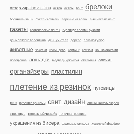
брелоки
автор zagainova_alina
астра
астры
бант
броши канзаши
букет из бумаги
варенье из яблок
вышивка из лент
газеты
георгиевские ленты
гирлянда своими руками
день святого валентина
день учителя
дерево
елка из купюр
животные
закуски
из киндера
карвинг
кожзам
кошка оригами
лошадки
овечки
ловец снов
медведь крючком
обезьяны
органайзеры
пластилин
плетение из резинок
пуговицы
свит-дизайн
рис
рубашка оригами
снежинки из макарон
стеклярус
творожный чизкейк
точечная роспись
украшения из бисера
французская коса
холодный фарфор