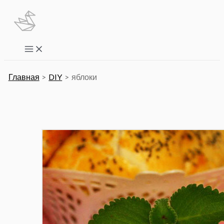
Перейти
к
содержимому
Main
Menu
Главная
DIY
яблоки