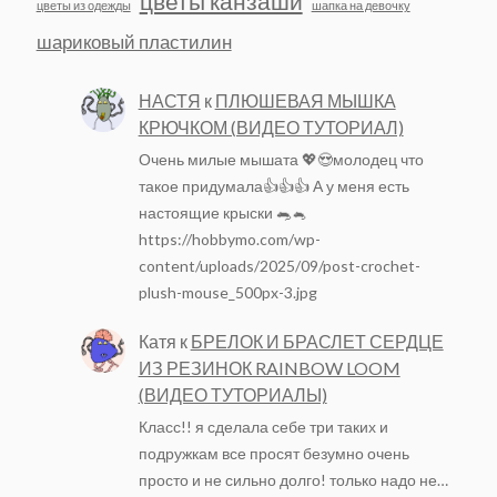
цветы канзаши
цветы из одежды
шапка на девочку
шариковый пластилин
НАСТЯ
к
ПЛЮШЕВАЯ МЫШКА
КРЮЧКОМ (ВИДЕО ТУТОРИАЛ)
Очень милые мышата 💖😍молодец что
такое придумала👍👍👍 А у меня есть
настоящие крыски 🐀🐁
https://hobbymo.com/wp-
content/uploads/2025/09/post-crochet-
plush-mouse_500px-3.jpg
Катя
к
БРЕЛОК И БРАСЛЕТ СЕРДЦЕ
ИЗ РЕЗИНОК RAINBOW LOOM
(ВИДЕО ТУТОРИАЛЫ)
Класс!! я сделала себе три таких и
подружкам все просят безумно очень
просто и не сильно долго! только надо не…