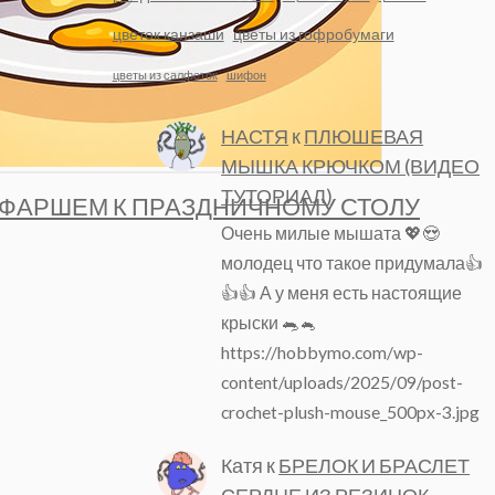
цветок канзаши
цветы из гофробумаги
цветы из салфеток
шифон
НАСТЯ
к
ПЛЮШЕВАЯ
МЫШКА КРЮЧКОМ (ВИДЕО
ТУТОРИАЛ)
 ФАРШЕМ К ПРАЗДНИЧНОМУ СТОЛУ
Очень милые мышата 💖😍
молодец что такое придумала👍
👍👍 А у меня есть настоящие
крыски 🐀🐁
https://hobbymo.com/wp-
content/uploads/2025/09/post-
crochet-plush-mouse_500px-3.jpg
Катя
к
БРЕЛОК И БРАСЛЕТ
СЕРДЦЕ ИЗ РЕЗИНОК