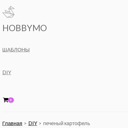
Перейти
к
содержимому
HOBBYMO
ШАБЛОНЫ
DIY
Главная
DIY
печеный картофель