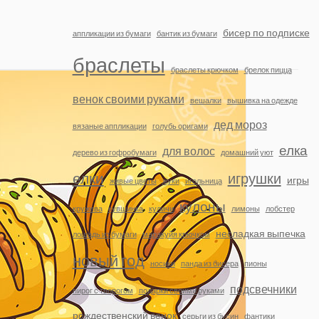
бисер по подписке
аппликации из бумаги
бантик из бумаги
браслеты
браслеты крючком
брелок пицца
венок своими руками
вешалки
вышивка на одежде
дед мороз
вязаные аппликации
голубь оригами
елка
для волос
дерево из гофробумаги
домашний уют
елки
игрушки
игры
живые цветы
жуки
игольница
кулоны
кружева
кувшинка
куличи
лимоны
лобстер
несладкая выпечка
лошадь из бумаги
маракуйя крючком
новый год
носики
панда из бисера
пионы
подсвечники
пирог с творогом
подарки своими руками
рождественский венок
серьги из бусин
фантики