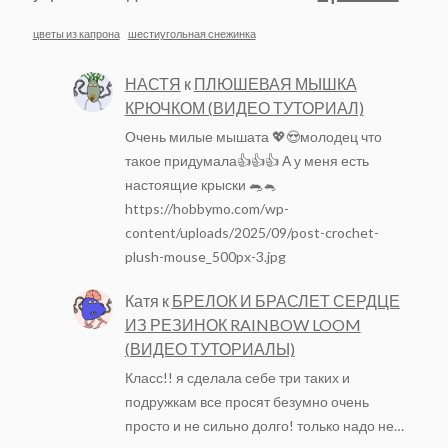
цветы из капрона
шестиугольная снежинка
НАСТЯ
к
ПЛЮШЕВАЯ МЫШКА
КРЮЧКОМ (ВИДЕО ТУТОРИАЛ)
Очень милые мышата 💖😍молодец что
такое придумала👍👍👍 А у меня есть
настоящие крыски 🐀🐁
https://hobbymo.com/wp-
content/uploads/2025/09/post-crochet-
plush-mouse_500px-3.jpg
Катя
к
БРЕЛОК И БРАСЛЕТ СЕРДЦЕ
ИЗ РЕЗИНОК RAINBOW LOOM
(ВИДЕО ТУТОРИАЛЫ)
Класс!! я сделала себе три таких и
подружкам все просят безумно очень
просто и не сильно долго! только надо не…