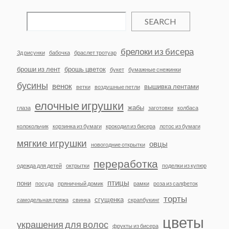
SEARCH
брелоки из бисера
3д рисунки
бабочка
браслет тротуар
броши из лент
брошь цветок
букет
бумажные снежинки
бусины
венок
вышивка лентами
ветки
воздушные петли
елочные игрушки
жабы
глаза
заготовки
колбаса
колокольчик
корзинка из бумаги
крокодил из бисера
лотос из бумаги
мягкие игрушки
овцы
новогодние открытки
переработка
одежда для детей
октрытки
поделки из купюр
птицы
пони
посуда
пряничный домик
рамки
роза из салфеток
торты
сгущенка
самодельная пряжа
свинка
скрапбукинг
цветы
украшения для волос
фрукты из бисера