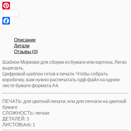
в
виде
Pinterest
коробочки
для
сладостей.
Facebook
Бумажная
еда
Описание
Детали
Отзывы (0)
Шаблон Моркови для сборки из бумаги или картона. Легко
вырезать.
Цифровой шаблон готов к печати. Чтобы собрать
коробочку, вам нужно распечатать пдф файл на одном
листе бумаге формата А4.
ПЕЧАТЬ: для цветной печати; или для печчати на цветной
бумаге
СЛОЖНОСТЬ: легкая
ДЕТАЛЕЙ: 5
ЛИСТОВ(A4): 1