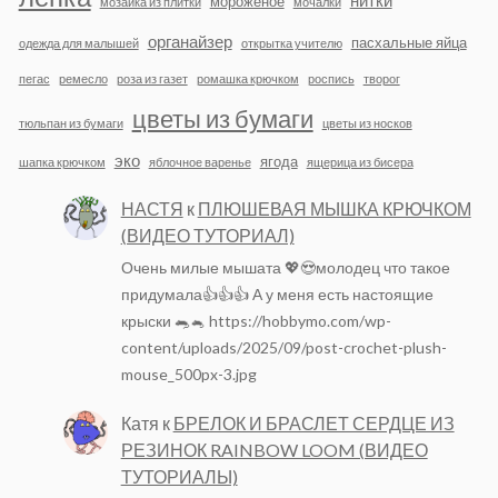
нитки
мороженое
мозаика из плитки
мочалки
органайзер
пасхальные яйца
одежда для малышей
открытка учителю
пегас
ремесло
роза из газет
ромашка крючком
роспись
творог
цветы из бумаги
тюльпан из бумаги
цветы из носков
эко
ягода
шапка крючком
яблочное варенье
ящерица из бисера
НАСТЯ
к
ПЛЮШЕВАЯ МЫШКА КРЮЧКОМ
(ВИДЕО ТУТОРИАЛ)
Очень милые мышата 💖😍молодец что такое
придумала👍👍👍 А у меня есть настоящие
крыски 🐀🐁 https://hobbymo.com/wp-
content/uploads/2025/09/post-crochet-plush-
mouse_500px-3.jpg
Катя
к
БРЕЛОК И БРАСЛЕТ СЕРДЦЕ ИЗ
РЕЗИНОК RAINBOW LOOM (ВИДЕО
ТУТОРИАЛЫ)