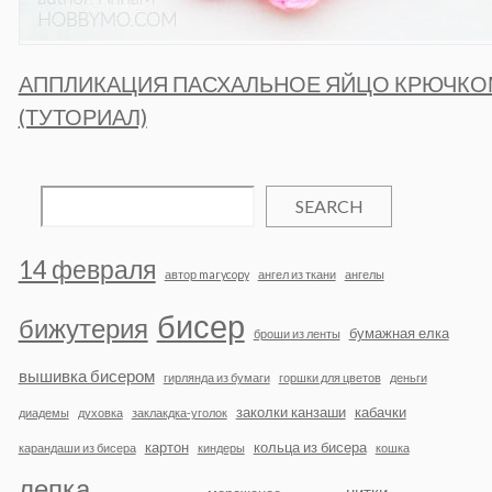
АППЛИКАЦИЯ ПАСХАЛЬНОЕ ЯЙЦО КРЮЧКО
(ТУТОРИАЛ)
SEARCH
14 февраля
автор marycopy
ангел из ткани
ангелы
бисер
бижутерия
бумажная елка
броши из ленты
вышивка бисером
гирлянда из бумаги
горшки для цветов
деньги
заколки канзаши
кабачки
диадемы
духовка
заклакдка-уголок
картон
кольца из бисера
карандаши из бисера
киндеры
кошка
лепка