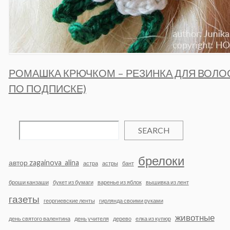
РОМАШКА КРЮЧКОМ – РЕЗИНКА ДЛЯ ВОЛОС
ПО ПОДПИСКЕ)
SEARCH
брелоки
автор zagainova_alina
астра
астры
бант
броши канзаши
букет из бумаги
варенье из яблок
вышивка из лент
газеты
георгиевские ленты
гирлянда своими руками
животные
день святого валентина
день учителя
дерево
елка из купюр