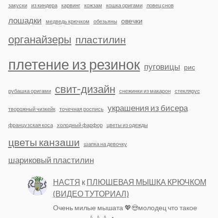
закуски
из киндера
карвинг
кожзам
кошка оригами
ловец снов
лошадки
овечки
медведь крючком
обезьяны
органайзеры
пластилин
плетение из резинок
пуговицы
рис
свит-дизайн
рубашка оригами
снежинки из макарон
стеклярус
украшения из бисера
творожный чизкейк
точечная роспись
французская коса
холодный фарфор
цветы из одежды
цветы канзаши
шапка на девочку
шариковый пластилин
НАСТЯ
к
ПЛЮШЕВАЯ МЫШКА КРЮЧКОМ
(ВИДЕО ТУТОРИАЛ)
Очень милые мышата 💖😍молодец что такое