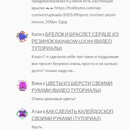
придумала👍👍👍 А у меня есть настоящие
крыски 🐀🐁 https://hobbymo.com/wp-
content/uploads/2025/09/post-crochet-plush-
mouse_500px-3.jpg
Катя
к
БРЕЛОК И БРАСЛЕТ СЕРДЦЕ ИЗ
РЕЗИНОК RAINBOW LOOM (ВИДЕО
ТУТОРИАЛЫ)
Класс!! я сделала себе три таких и подружкам
все просят безумно очень просто и не сильно
долго! только надо не…
Вика
к
ЦВЕТЫ ИЗ ШЕРСТИ СВОИМИ
РУКАМИ (ВИДЕО ТУТОРИАЛЫ)
Очень красивые цветы!
Атаи
к
КАК СДЕЛАТЬ КАЛЕЙДОСКОП
СВОИМИ РУКАМИ (ТУТОРИАЛ)
Круть