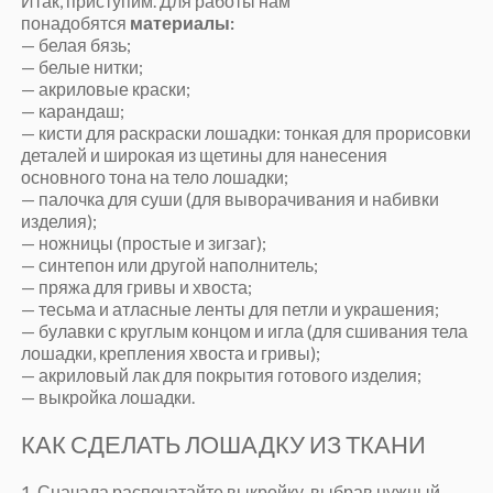
Итак, приступим. Для работы нам
понадобятся
материалы:
— белая бязь;
— белые нитки;
— акриловые краски;
— карандаш;
— кисти для раскраски лошадки: тонкая для прорисовки
деталей и широкая из щетины для нанесения
основного тона на тело лошадки;
— палочка для суши (для выворачивания и набивки
изделия);
— ножницы (простые и зигзаг);
— синтепон или другой наполнитель;
— пряжа для гривы и хвоста;
— тесьма и атласные ленты для петли и украшения;
— булавки с круглым концом и игла (для сшивания тела
лошадки, крепления хвоста и гривы);
— акриловый лак для покрытия готового изделия;
— выкройка лошадки.
КАК СДЕЛАТЬ ЛОШАДКУ ИЗ ТКАНИ
1. Сначала распечатайте выкройку, выбрав нужный