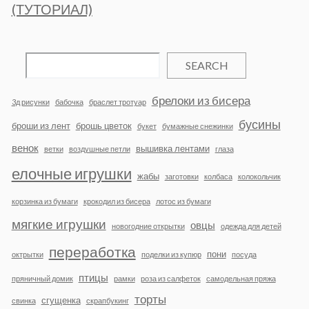
(ТУТОРИАЛ)
SEARCH
брелоки из бисера
3д рисунки
бабочка
браслет тротуар
бусины
броши из лент
брошь цветок
букет
бумажные снежинки
венок
вышивка лентами
ветки
воздушные петли
глаза
елочные игрушки
жабы
заготовки
колбаса
колокольчик
корзинка из бумаги
крокодил из бисера
лотос из бумаги
мягкие игрушки
овцы
новогодние открытки
одежда для детей
переработка
пони
октрытки
поделки из купюр
посуда
птицы
пряничный домик
рамки
роза из салфеток
самодельная пряжа
торты
сгущенка
свинка
скрапбукинг