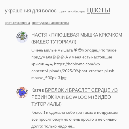
цветы
украшения для волос
фрукты из бисера
цветы из капрона
шестиугольная снежинка
НАСТЯ
к
ПЛЮШЕВАЯ МЫШКА КРЮЧКОМ
(ВИДЕО ТУТОРИАЛ)
Очень милые мышата 💖😍молодец что такое
придумала👍👍👍 А у меня есть настоящие
крыски 🐀🐁 https://hobbymo.com/wp-
content/uploads/2025/09/post-crochet-plush-
mouse_500px-3.jpg
Катя
к
БРЕЛОК И БРАСЛЕТ СЕРДЦЕ ИЗ
РЕЗИНОК RAINBOW LOOM (ВИДЕО
ТУТОРИАЛЫ)
Класс!! я сделала себе три таких и подружкам
все просят безумно очень просто и не сильно
долго! только надо не…