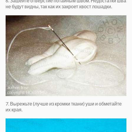
6. Зашейте отверстие потайным швом. Недостатки шва
не будут видны, так как их закроет хвост лошадки.
7. Вырежьте (лучше из кромки ткани) уши и обметайте
их края.