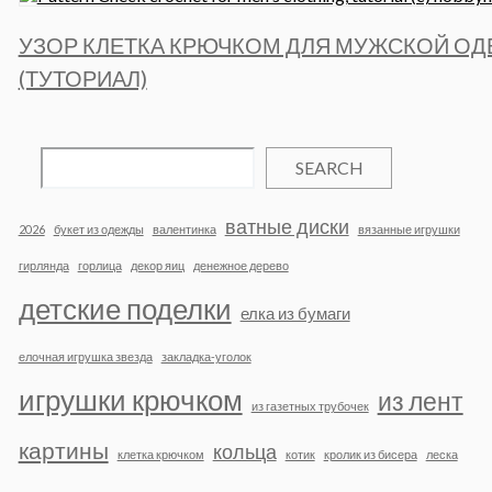
УЗОР КЛЕТКА КРЮЧКОМ ДЛЯ МУЖСКОЙ О
(ТУТОРИАЛ)
SEARCH
ватные диски
2026
букет из одежды
валентинка
вязанные игрушки
гирлянда
горлица
декор яиц
денежное дерево
детские поделки
елка из бумаги
елочная игрушка звезда
закладка-уголок
игрушки крючком
из лент
из газетных трубочек
картины
кольца
клетка крючком
котик
кролик из бисера
леска