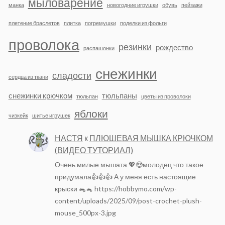
мыловарение
манка
новогодние игрушки
обувь
пейзажи
плетение браслетов
плитка
погремушки
поделки из фольги
проволока
резинки
рождество
распашонки
снежинки
сладости
сердца из ткани
снежинки крючком
тюльпаны
тюльпан
цветы из проволоки
яблоки
чизкейк
шитье игрушек
НАСТЯ
к
ПЛЮШЕВАЯ МЫШКА КРЮЧКОМ
(ВИДЕО ТУТОРИАЛ)
Очень милые мышата 💖😍молодец что такое
придумала👍👍👍 А у меня есть настоящие
крыски 🐀🐁 https://hobbymo.com/wp-
content/uploads/2025/09/post-crochet-plush-
mouse_500px-3.jpg