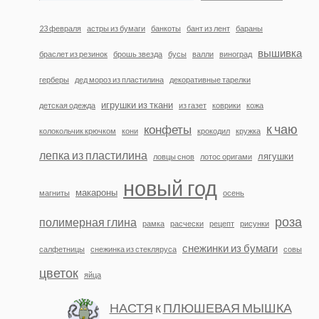
23 февраля
астры из бумаги
банкоты
бант из лент
бараны
вышивка
браслет из резинок
брошь звезда
бусы
валли
виноград
герберы
дед мороз из пластилина
декоративные тарелки
игрушки из ткани
детская одежда
из газет
коврики
кожа
к чаю
конфеты
колокольчик крючком
кони
крокодил
кружка
лепка из пластилина
лягушки
ловцы снов
лотос оригами
новый год
макароны
магниты
осень
роза
полимерная глина
рамка
расчески
рецепт
рисунки
снежинки из бумаги
салфетницы
снежинка из стекляруса
совы
цветок
яйца
НАСТЯ
к
ПЛЮШЕВАЯ МЫШКА