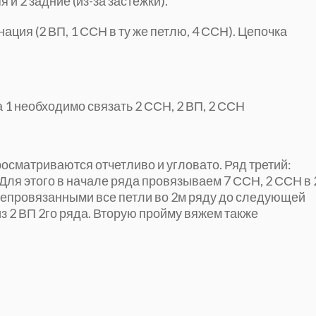
 и 2 задние (из-за застежки).
нация (2 ВП, 1 ССН в ту же петлю, 4 ССН). Цепочка
а 1 необходимо связать 2 ССН, 2 ВП, 2 ССН
росматриваются отчетливо и угловато. Ряд третий:
Для этого в начале ряда провязываем 7 ССН, 2 ССН в 
 непровязанными все петли во 2м ряду до следующей
 из 2 ВП 2го ряда. Вторую пройму вяжем также