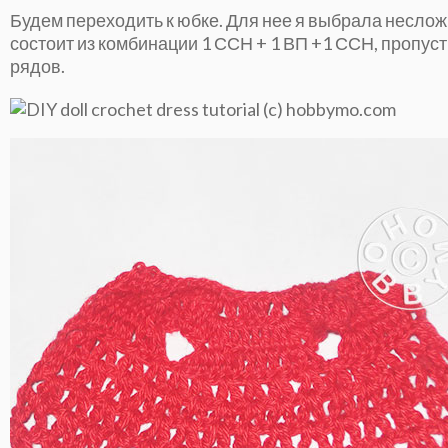
Будем переходить к юбке. Для нее я выбрала несложн
состоит из комбинации 1 ССН + 1 ВП +1 ССН, пропуст
рядов.