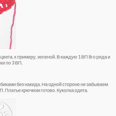
ета, к примеру, зеленой. В каждую 1 ВП 8го ряда и
и по 3 ВП.
иками без накида. На одной стороне не забываем
ВП. Платье крючком готово. Куколка одета.