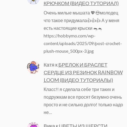
КРЮЧКОМ (ВИДЕО ТУТОРИАЛ)
Очень милые мышата 💖😍молодец
что такое придумала👍👍👍 А у меня
есть настоящие крыски 🐀🐁
https://hobbymo.com/wp-
content/uploads/2025/09/post-crochet-
plush-mouse_500px-3.jpg
Катя
к
БРЕЛОК И БРАСЛЕТ
СЕРДЦЕ ИЗ РЕЗИНОК RAINBOW
LOOM (ВИДЕО ТУТОРИАЛЫ)
Класс!! я сделала себе три таких и
подружкам все просят безумно очень
просто и не сильно долго! только надо
не…
Вика
к
ЦВЕТЫ ИЗ ШЕРСТИ