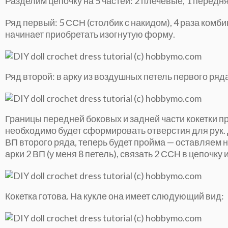
Разделим цепочку на 5 частей: 2 плечевые, 1 передняя
Ряд первый: 5 ССН (столбик с накидом), 4 раза комби
начинает приобретать изогнутую форму.
Ряд второй: в арку из воздушных петель первого ряд
Границы передней боковых и задней части кокетки п
необходимо будет сформировать отверстия для рук. 
ВП второго ряда, теперь будет пройма — оставляем
арки 2 ВП (у меня 8 петель), связать 2 ССН в цепочку
Кокетка готова. На кукле она имеет слюдующий вид: