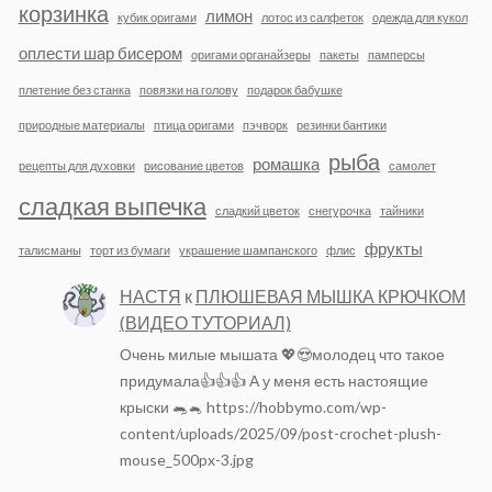
корзинка
лимон
кубик оригами
лотос из салфеток
одежда для кукол
оплести шар бисером
оригами органайзеры
пакеты
памперсы
плетение без станка
повязки на голову
подарок бабушке
природные материалы
птица оригами
пэчворк
резинки бантики
рыба
ромашка
рецепты для духовки
рисование цветов
самолет
сладкая выпечка
сладкий цветок
снегурочка
тайники
фрукты
талисманы
торт из бумаги
украшение шампанского
флис
НАСТЯ
к
ПЛЮШЕВАЯ МЫШКА КРЮЧКОМ
(ВИДЕО ТУТОРИАЛ)
Очень милые мышата 💖😍молодец что такое
придумала👍👍👍 А у меня есть настоящие
крыски 🐀🐁 https://hobbymo.com/wp-
content/uploads/2025/09/post-crochet-plush-
mouse_500px-3.jpg