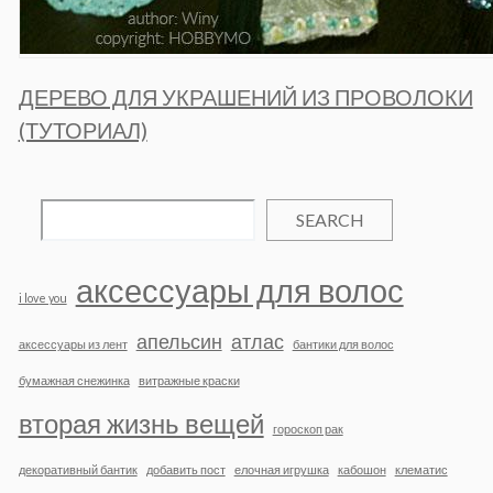
ДЕРЕВО ДЛЯ УКРАШЕНИЙ ИЗ ПРОВОЛОКИ
(ТУТОРИАЛ)
SEARCH
аксессуары для волос
i love you
апельсин
атлас
аксессуары из лент
бантики для волос
бумажная снежинка
витражные краски
вторая жизнь вещей
гороскоп рак
декоративный бантик
добавить пост
елочная игрушка
кабошон
клематис