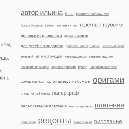
автор ильина
безе
браслеты rainbow loom
газетные трубочки
брошь булавка
вафли
выпечка к чаю
деревья из проволоки
держатель штор
нием,
для детей по подписке
добавить мастер-класс
заколки из лент
инструкция
ещь,
зеленый чай
карандашницы
картины маслом
клематис из бисера
коробки оригами
мусор
наклейки на стекло
м
чень
оригами
органайзеры из бумаги
одежда крючком
паперкрафт
открытки на 8 марта
плетение
параллельное плетение
платье крючком
рецепты
рисование
прихватки
ржаная мука