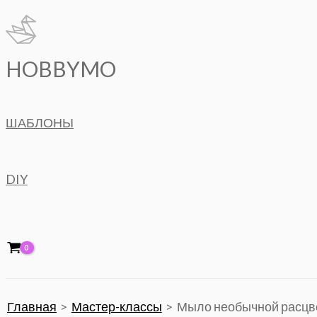
Перейти
к
содержимому
HOBBYMO
ШАБЛОНЫ
DIY
Главная
Мастер-классы
Мыло необычной расцве