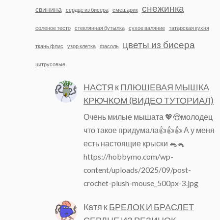
снежинка
свинина
сердце из бисера
смешарик
соленое тесто
стеклянная бутылка
сухое валяние
татарская кухня
цветы из бисера
ткань флис
узор клетка
фасоль
цитрусовые
НАСТЯ
к
ПЛЮШЕВАЯ МЫШКА
КРЮЧКОМ (ВИДЕО ТУТОРИАЛ)
Очень милые мышата 💖😍молодец
что такое придумала👍👍👍 А у меня
есть настоящие крыски 🐀🐁
https://hobbymo.com/wp-
content/uploads/2025/09/post-
crochet-plush-mouse_500px-3.jpg
Катя
к
БРЕЛОК И БРАСЛЕТ
СЕРДЦЕ ИЗ РЕЗИНОК